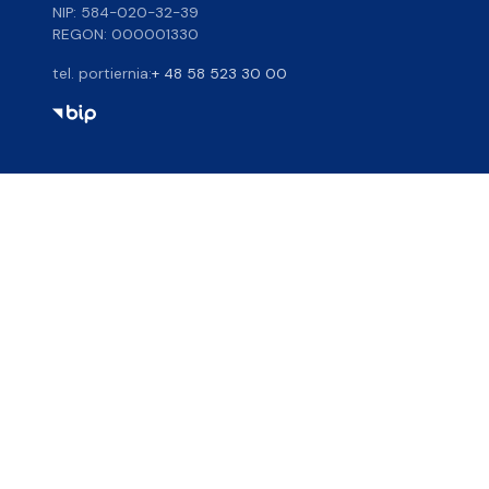
NIP: 584-020-32-39
REGON: 000001330
tel. portiernia:
+ 48 58 523 30 00