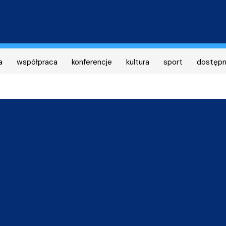
Przejdź
do
treści
a
współpraca
konferencje
kultura
sport
dostęp