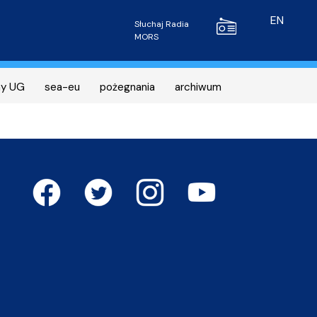
Radio MORS
EN
Słuchaj Radia
MORS
ny UG
sea-eu
pożegnania
archiwum