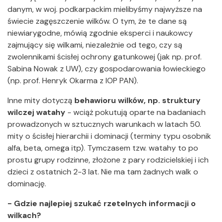
danym, w woj. podkarpackim mielibyśmy najwyższe na
świecie zagęszczenie wilków. O tym, że te dane są
niewiarygodne, mówią zgodnie eksperci i naukowcy
zajmujący się wilkami, niezależnie od tego, czy są
zwolennikami ścisłej ochrony gatunkowej (jak np. prof.
Sabina Nowak z UW), czy gospodarowania łowieckiego
(np. prof. Henryk Okarma z IOP PAN).
Inne mity dotyczą
behawioru wilków, np. struktury
wilczej watahy
- wciąż pokutują oparte na badaniach
prowadzonych w sztucznych warunkach w latach 50.
mity o ścisłej hierarchii i dominacji (terminy typu osobnik
alfa, beta, omega itp). Tymczasem tzw. watahy to po
prostu grupy rodzinne, złożone z pary rodzicielskiej i ich
dzieci z ostatnich 2-3 lat. Nie ma tam żadnych walk o
dominację.
- Gdzie najlepiej szukać rzetelnych informacji o
wilkach?