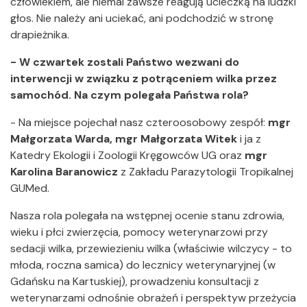
człowiekiem, ale niemal zawsze reagują ucieczką na ludzki
głos. Nie należy ani uciekać, ani podchodzić w stronę
drapieżnika.
- W czwartek zostali Państwo wezwani do
interwencji w związku z potrąceniem wilka przez
samochód. Na czym polegała Państwa rola?
- Na miejsce pojechał nasz czteroosobowy zespół:
mgr
Małgorzata Warda, mgr Małgorzata Witek
i ja z
Katedry Ekologii i Zoologii Kręgowców UG oraz
mgr
Karolina Baranowicz
z Zakładu Parazytologii Tropikalnej
GUMed.
Nasza rola polegała na wstępnej ocenie stanu zdrowia,
wieku i płci zwierzęcia, pomocy weterynarzowi przy
sedacji wilka, przewiezieniu wilka (właściwie wilczycy - to
młoda, roczna samica) do lecznicy weterynaryjnej (w
Gdańsku na Kartuskiej), prowadzeniu konsultacji z
weterynarzami odnośnie obrażeń i perspektyw przeżycia