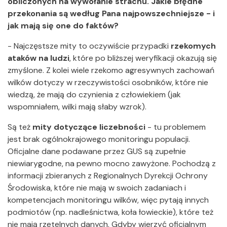
obliczonych na wywołanie strachu. Jakie błędne
przekonania są według Pana najpowszechniejsze - i
jak mają się one do faktów?
- Najczęstsze mity to oczywiście przypadki
rzekomych
ataków na ludzi
, które po bliższej weryfikacji okazują się
zmyślone. Z kolei wiele rzekomo agresywnych zachowań
wilków dotyczy w rzeczywistości osobników, które nie
wiedzą, że mają do czynienia z człowiekiem (jak
wspomniałem, wilki mają słaby wzrok).
Są też
mity dotyczące liczebności
- tu problemem
jest brak ogólnokrajowego monitoringu populacji.
Oficjalne dane podawane przez GUS są zupełnie
niewiarygodne, na pewno mocno zawyżone. Pochodzą z
informacji zbieranych z Regionalnych Dyrekcji Ochrony
Środowiska, które nie mają w swoich zadaniach i
kompetencjach monitoringu wilków, więc pytają innych
podmiotów (np. nadleśnictwa, koła łowieckie), które też
nie mają rzetelnych danych. Gdyby wierzyć oficjalnym