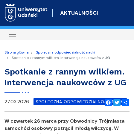
Przejdź
do
AKTUALNOŚCI
treści
Strona główna
Społeczna odpowiedzialność nauki
Spotkanie z rannym wilkiem. Interwencja naukowców z UG
Spotkanie z rannym wilkiem.
Interwencja naukowców z UG
27.03.2026
SPOŁECZNA ODPOWIEDZIALNOŚĆ NAUKI
Facebook
Twitter
Shar
W czwartek 26 marca przy Obwodnicy Trójmiasta
samochód osobowy potrącił młodą wilczycę. W