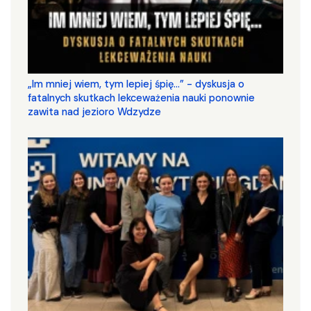
„Im mniej wiem, tym lepiej śpię...” - dyskusja o
fatalnych skutkach lekceważenia nauki ponownie
zawita nad jezioro Wdzydze