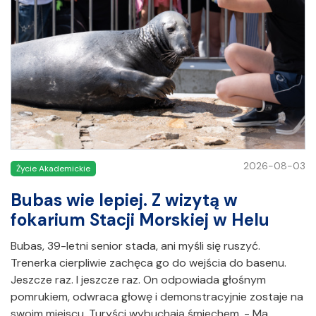
2026-08-03
Życie Akademickie
Bubas wie lepiej. Z wizytą w
fokarium Stacji Morskiej w Helu
Bubas, 39-letni senior stada, ani myśli się ruszyć.
Trenerka cierpliwie zachęca go do wejścia do basenu.
Jeszcze raz. I jeszcze raz. On odpowiada głośnym
pomrukiem, odwraca głowę i demonstracyjnie zostaje na
swoim miejscu. Turyści wybuchają śmiechem. - Ma