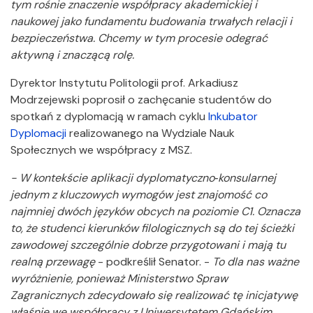
tym rośnie znaczenie współpracy akademickiej i
naukowej jako fundamentu budowania trwałych relacji i
bezpieczeństwa. Chcemy w tym procesie odegrać
aktywną i znaczącą rolę.
Dyrektor Instytutu Politologii prof. Arkadiusz
Modrzejewski poprosił o zachęcanie studentów do
spotkań z dyplomacją w ramach cyklu
Inkubator
Dyplomacji
realizowanego na Wydziale Nauk
Społecznych we współpracy z MSZ.
- W kontekście aplikacji dyplomatyczno‑konsularnej
jednym z kluczowych wymogów jest znajomość co
najmniej dwóch języków obcych na poziomie C1. Oznacza
to, że studenci kierunków filologicznych są do tej ścieżki
zawodowej szczególnie dobrze przygotowani i mają tu
realną przewagę
- podkreślił Senator. -
To dla nas ważne
wyróżnienie, ponieważ Ministerstwo Spraw
Zagranicznych zdecydowało się realizować tę inicjatywę
właśnie we współpracy z Uniwersytetem Gdańskim,