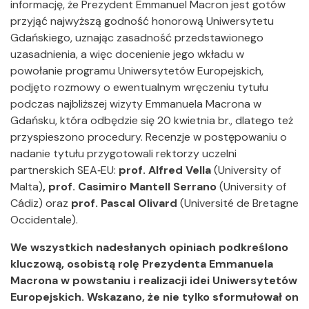
informację, że Prezydent Emmanuel Macron jest gotów
przyjąć najwyższą godność honorową Uniwersytetu
Gdańskiego, uznając zasadność przedstawionego
uzasadnienia, a więc docenienie jego wkładu w
powołanie programu Uniwersytetów Europejskich,
podjęto rozmowy o ewentualnym wręczeniu tytułu
podczas najbliższej wizyty Emmanuela Macrona w
Gdańsku, która odbędzie się 20 kwietnia br., dlatego też
przyspieszono procedury. Recenzje w postępowaniu o
nadanie tytułu przygotowali rektorzy uczelni
partnerskich SEA‑EU:
prof. Alfred Vella
(University of
Malta)
, prof. Casimiro Mantell Serrano
(University of
Cádiz)
oraz
prof. Pascal Olivard
(Université de Bretagne
Occidentale).
We wszystkich nadesłanych opiniach podkreślono
kluczową, osobistą rolę Prezydenta Emmanuela
Macrona w powstaniu i realizacji idei Uniwersytetów
Europejskich. Wskazano, że nie tylko sformułował on