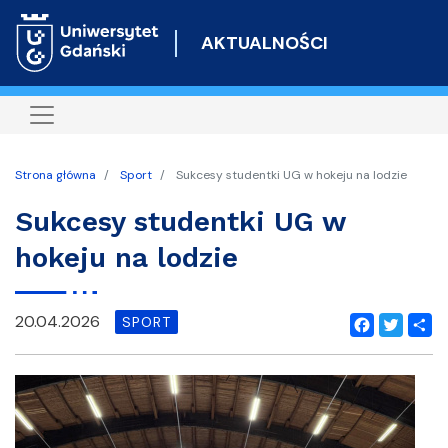
Przejdź
do
AKTUALNOŚCI
treści
Strona główna
Sport
Sukcesy studentki UG w hokeju na lodzie
Sukcesy studentki UG w
hokeju na lodzie
20.04.2026
SPORT
Facebook
Twitter
Shar