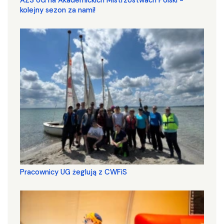
AZS UG na Akademickich Mistrzostwach Polski -
kolejny sezon za nami!
Pracownicy UG żeglują z CWFiS