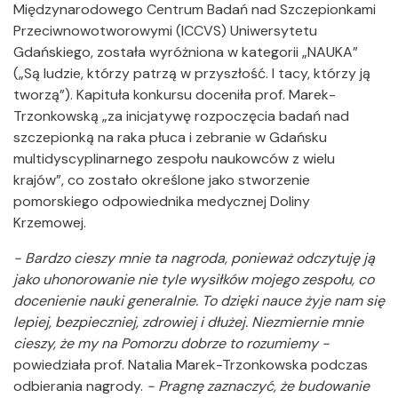
Międzynarodowego Centrum Badań nad Szczepionkami
Przeciwnowotworowymi (ICCVS) Uniwersytetu
Gdańskiego, została wyróżniona w kategorii „NAUKA”
(„Są ludzie, którzy patrzą w przyszłość. I tacy, którzy ją
tworzą”). Kapituła konkursu doceniła prof. Marek-
Trzonkowską „za inicjatywę rozpoczęcia badań nad
szczepionką na raka płuca i zebranie w Gdańsku
multidyscyplinarnego zespołu naukowców z wielu
krajów”, co zostało określone jako stworzenie
pomorskiego odpowiednika medycznej Doliny
Krzemowej.
- Bardzo cieszy mnie ta nagroda, ponieważ odczytuję ją
jako uhonorowanie nie tyle wysiłków mojego zespołu, co
docenienie nauki generalnie. To dzięki nauce żyje nam się
lepiej, bezpieczniej, zdrowiej i dłużej. Niezmiernie mnie
cieszy, że my na Pomorzu dobrze to rozumiemy -
powiedziała
prof. Natalia Marek-Trzonkowska podczas
odbierania nagrody.
- Pragnę zaznaczyć, że budowanie