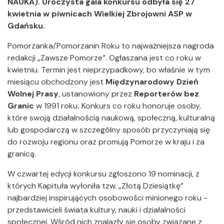
NAUKA). Uroczysta gala konkursu odbyła się 27
kwietnia w piwnicach Wielkiej Zbrojowni ASP w
Gdańsku.
Pomorzanka/Pomorzanin Roku to najważniejsza nagroda
redakcji „Zawsze Pomorze”. Ogłaszana jest co roku w
kwietniu. Termin jest nieprzypadkowy, bo właśnie w tym
miesiącu obchodzony jest
Międzynarodowy Dzień
Wolnej Prasy
, ustanowiony przez
Reporterów bez
Granic
w 1991 roku
.
Konkurs co roku honoruje osoby,
które swoją działalnością naukową, społeczną, kulturalną
lub gospodarczą w szczególny sposób przyczyniają się
do rozwoju regionu oraz promują Pomorze w kraju i za
granicą.
W czwartej edycji konkursu zgłoszono 19 nominacji, z
których Kapituła wyłoniła tzw. „Złotą Dziesiątkę”
najbardziej inspirujących osobowości minionego roku -
przedstawicieli świata kultury, nauki i działalności
społecznej. Wśród nich znalazły się osoby związane z