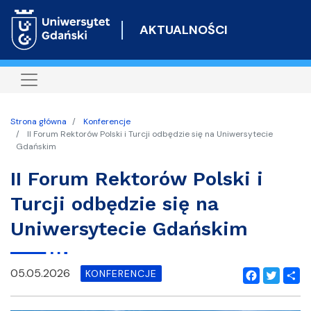
Przejdź
do
AKTUALNOŚCI
treści
Strona główna
Konferencje
II Forum Rektorów Polski i Turcji odbędzie się na Uniwersytecie
Gdańskim
II Forum Rektorów Polski i
Turcji odbędzie się na
Uniwersytecie Gdańskim
05.05.2026
KONFERENCJE
Facebook
Twitter
Shar