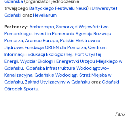
Gdańska
(organizator jednocześnie
trwającego
Bałtyckiego Festiwalu Nauki
) i
Uniwersytet
Gdański
oraz
Hevelianum
Partnerzy:
Amberexpo
,
Samorząd Województwa
Pomorskiego
,
Invest in Pomerania
Agencja Rozwoju
Pomorza
,
Aramco Europe
,
Polskie Elektrownie
Jądrowe
,
Fundacja ORLEN dla Pomorza
,
Centrum
Informacji i Edukacji Ekologicznej
,
Port Czystej
Energii
,
Wydział Ekologii i Energetyki Urzędu Miejskiego w
Gdańsku
,
Gdańska Infrastruktura Wodociągowo-
Kanalizacyjna
,
Gdańskie Wodociągi
,
Straż Miejska w
Gdańsku
,
Zakład Utylizacyjny w Gdańsku
oraz
Gdański
Ośrodek Sportu
.
FarU