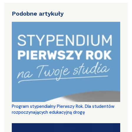
Podobne artykuły
Program stypendialny Pierwszy Rok. Dla studentów
rozpoczynających edukacyjną drogę