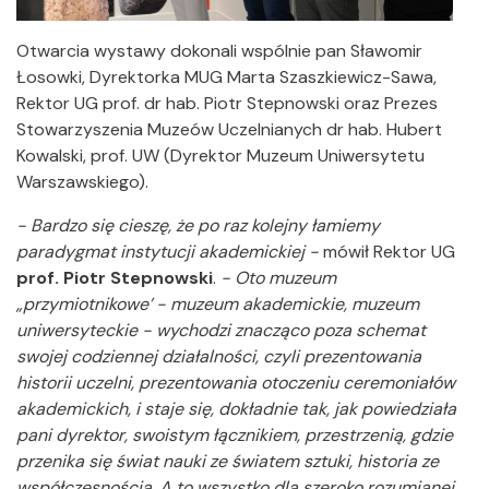
Otwarcia wystawy dokonali wspólnie pan Sławomir
Łosowki, Dyrektorka MUG Marta Szaszkiewicz-Sawa,
Rektor UG prof. dr hab. Piotr Stepnowski oraz Prezes
Stowarzyszenia Muzeów Uczelnianych dr hab. Hubert
Kowalski, prof. UW (Dyrektor Muzeum Uniwersytetu
Warszawskiego).
- Bardzo się cieszę, że po raz kolejny łamiemy
paradygmat instytucji akademickiej -
mówił Rektor UG
prof. Piotr Stepnowski
.
- Oto muzeum
„przymiotnikowe’ - muzeum akademickie, muzeum
uniwersyteckie - wychodzi znacząco poza schemat
swojej codziennej działalności, czyli prezentowania
historii uczelni, prezentowania otoczeniu ceremoniałów
akademickich, i staje się, dokładnie tak, jak powiedziała
pani dyrektor, swoistym łącznikiem, przestrzenią, gdzie
przenika się świat nauki ze światem sztuki, historia ze
współczesnością. A to wszystko dla szeroko rozumianej