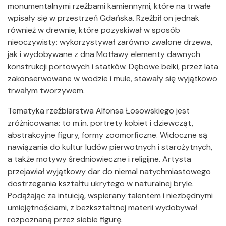
monumentalnymi rzeźbami kamiennymi, które na trwałe
wpisały się w przestrzeń Gdańska. Rzeźbił on jednak
również w drewnie, które pozyskiwał w sposób
nieoczywisty: wykorzystywał zarówno zwalone drzewa,
jak i wydobywane z dna Motławy elementy dawnych
konstrukcji portowych i statków. Dębowe belki, przez lata
zakonserwowane w wodzie i mule, stawały się wyjątkowo
trwałym tworzywem.
Tematyka rzeźbiarstwa Alfonsa Łosowskiego jest
zróżnicowana: to m.in. portrety kobiet i dziewcząt,
abstrakcyjne figury, formy zoomorficzne. Widoczne są
nawiązania do kultur ludów pierwotnych i starożytnych,
a także motywy średniowieczne i religijne. Artysta
przejawiał wyjątkowy dar do niemal natychmiastowego
dostrzegania kształtu ukrytego w naturalnej bryle.
Podążając za intuicją, wspierany talentem i niezbędnymi
umiejętnościami, z bezkształtnej materii wydobywał
rozpoznaną przez siebie figurę.