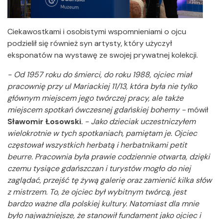
Ciekawostkami i osobistymi wspomnieniami o ojcu
podzielił się również syn artysty, który użyczył
eksponatów na wystawę ze swojej prywatnej kolekcji.
- Od 1957 roku do śmierci, do roku 1988, ojciec miał
pracownię przy ul Mariackiej 11/13, która była nie tylko
głównym miejscem jego twórczej pracy, ale także
miejscem spotkań ówczesnej gdańskiej bohemy -
mówił
Sławomir Łosowski
. - Jako dzieciak uczestniczyłem
wielokrotnie w tych spotkaniach, pamiętam je. Ojciec
częstował wszystkich herbatą i herbatnikami petit
beurre. Pracownia była prawie codziennie otwarta, dzięki
czemu tysiące gdańszczan i turystów mogło do niej
zaglądać, przejść tę żywą galerię oraz zamienić kilka słów
z mistrzem. To, że ojciec był wybitnym twórcą, jest
bardzo ważne dla polskiej kultury. Natomiast dla mnie
było najważniejsze, że stanowił fundament jako ojciec i