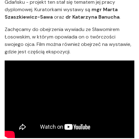
Gdańsku - projekt ten stał się tematem jej pracy
dyplomowej. Kuratorkami wystawy są
mgr Marta
Szaszkiewicz-Sawa
oraz
dr Katarzyna Banucha
.
Zachęcamy do obejrzenia wywiadu ze Sławomirem
Łosowskim, w którym opowiada on o twórczości
swojego ojca. Film można również obejrzeć na wystawie,
gdzie jest częścią ekspozycji.