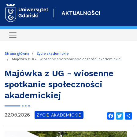
Przejdź
do
AKTUALNOŚCI
treści
Strona główna
Życie akademickie
Majówka z UG - wiosenne spotkanie społeczności akademickiej
Majówka z UG - wiosenne
spotkanie społeczności
akademickiej
22.05.2026
ŻYCIE AKADEMICKIE
Facebook
Twitter
Shar