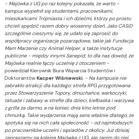
- Majówka z UG po raz kolejny pokazała, że warto -
kampus wypełnił się studentami, pracownikami,
mieszkańcami Trójmiasta i ich dziećmi, którzy po prostu
chcieli spędzić razem dobry wiosenny dzień. Jako CASiD
szczególnie cieszymy się, że udało się zaprosić do
współpracy organizacje pozarządowe, takie jak Fundacja
Mam Marzenie czy Animal Helper, a także instytucje
publiczne - między innymi Sanepid; to dla nas dowód, że
Majówka realnie łączy uczelnię z otoczeniem -
powiedział Kierownik Biura Wsparcia Studentów i
Doktorantów
Kacper Wiśniewski
.
- Na kampusie nie
zabrakło atrakcji dla każdego: strefa RPG przygotowana
przez Stowarzyszenie Topory, dmuchańce, warkoczyki,
tatuaże i zabawy w strefie dla dzieci, kiełbaska i warzywa
z grilla za darmo, a na koniec dnia kino letnie pod
chmurką. Takie wydarzenia mają sens właśnie dlatego, że
spotyka się na nich cała społeczność - od najmłodszych
po pracowników uczelni i sąsiadów z okolicy. Już dzisiaj
zapraszamy na kolejną Majówkę z UG, ale zanim do niej