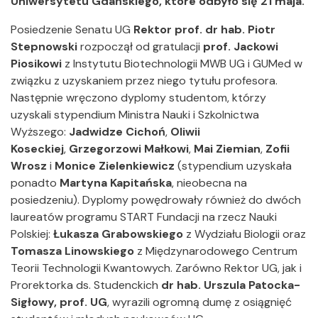
Uniwersytetu Gdańskiego, które odbyło się 21 maja.
Posiedzenie Senatu UG
Rektor prof. dr hab. Piotr
Stepnowski
rozpoczął od gratulacji
prof. Jackowi
Piosikowi
z Instytutu Biotechnologii MWB UG i GUMed w
związku z uzyskaniem przez niego tytułu profesora.
Następnie wręczono dyplomy studentom, którzy
uzyskali stypendium Ministra Nauki i Szkolnictwa
Wyższego:
Jadwidze Cichoń
,
Oliwii
Koseckiej
,
Grzegorzowi Małkowi
,
Mai Ziemian
,
Zofii
Wrosz
i
Monice Zielenkiewicz
(stypendium uzyskała
ponadto
Martyna Kapitańska
, nieobecna na
posiedzeniu). Dyplomy powędrowały również do dwóch
laureatów programu START Fundacji na rzecz Nauki
Polskiej:
Łukasza Grabowskiego
z Wydziału Biologii oraz
Tomasza Linowskiego
z Międzynarodowego Centrum
Teorii Technologii Kwantowych. Zarówno Rektor UG, jak i
Prorektorka ds. Studenckich
dr hab. Urszula Patocka-
Sigłowy, prof. UG
, wyrazili ogromną dumę z osiągnięć