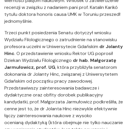
wierności pasjom naukowym. Wniosek o zatwierdzenie
recenzji w związku z nadaniem pani prof. Katalin Karikó
tytułu doktora honoris causa UMK w Toruniu przeszedł
jednomyślnie.
Trzeci punkt posiedzenia Senatu dotyczył wniosku
Wydziału Filologicznego o zatrudnienie na stanowisku
profesora uczelni w Uniwersytecie Gdańskim
dr Jolanty
Hinc
. O przedstawienie wniosku Rektor UG poprosił
Dziekan Wydziału Filologicznego
dr hab. Małgorzatę
Jarmułowicz, prof. UG
, która przybliżyła senatorom
dokonania dr Jolanty Hinc, związanej z Uniwersytetem
Gdańskim od początku pracy zawodowej.
Przedstawiwszy zainteresowania badawcze i
dydaktyczne oraz obfity dorobek publikacyjny
kandydatki, prof. Małgorzata Jarmułowicz podkreśliła, że
cenne jest to, że dr Jolanta Hinc niezwykle efektywnie
łączy zainteresowania naukowe z wysoko
ocenianą dydaktyką (która obejmuje nie tylko nauczanie