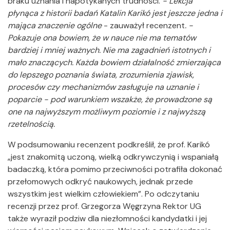
braku uznania i napotykanych trudności.
- Lekcja
płynąca z historii badań Katalin Karikó jest jeszcze jedna i
mająca znaczenie ogólne
- zauważył recenzent
. -
Pokazuje ona bowiem, że w nauce nie ma tematów
bardziej i mniej ważnych. Nie ma zagadnień istotnych i
mało znaczących. Każda bowiem działalność zmierzająca
do lepszego poznania świata, zrozumienia zjawisk,
procesów czy mechanizmów zasługuje na uznanie i
poparcie - pod warunkiem wszakże, że prowadzone są
one na najwyższym możliwym poziomie i z najwyższą
rzetelnością.
W podsumowaniu recenzent podkreślił, że prof. Karikó
„jest znakomitą uczoną, wielką odkrywczynią i wspaniałą
badaczką, która pomimo przeciwności potrafiła dokonać
przełomowych odkryć naukowych, jednak przede
wszystkim jest wielkim człowiekiem”. Po odczytaniu
recenzji przez prof. Grzegorza Węgrzyna Rektor UG
także wyraził podziw dla niezłomności kandydatki i jej