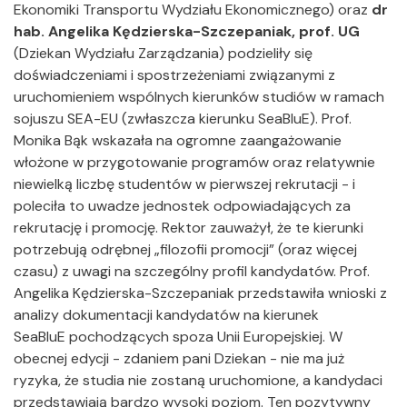
Ekonomiki Transportu Wydziału Ekonomicznego) oraz
dr
hab. Angelika Kędzierska-Szczepaniak, prof. UG
(Dziekan Wydziału Zarządzania) podzieliły się
doświadczeniami i spostrzeżeniami związanymi z
uruchomieniem wspólnych kierunków studiów w ramach
sojuszu SEA-EU (zwłaszcza kierunku SeaBluE). Prof.
Monika Bąk wskazała na ogromne zaangażowanie
włożone w przygotowanie programów oraz relatywnie
niewielką liczbę studentów w pierwszej rekrutacji - i
poleciła to uwadze jednostek odpowiadających za
rekrutację i promocję. Rektor zauważył, że te kierunki
potrzebują odrębnej „filozofii promocji” (oraz więcej
czasu) z uwagi na szczególny profil kandydatów. Prof.
Angelika Kędzierska-Szczepaniak przedstawiła wnioski z
analizy dokumentacji kandydatów na kierunek
SeaBluE pochodzących spoza Unii Europejskiej. W
obecnej edycji - zdaniem pani Dziekan - nie ma już
ryzyka, że studia nie zostaną uruchomione, a kandydaci
przedstawiają bardzo wysoki poziom. Ten pozytywny