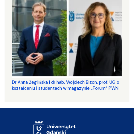
​​​​​​​Dr Anna Żeglińska i dr hab. Wojciech Bizon, prof. UG o
kształceniu i studentach w magazynie „Forum” PWN