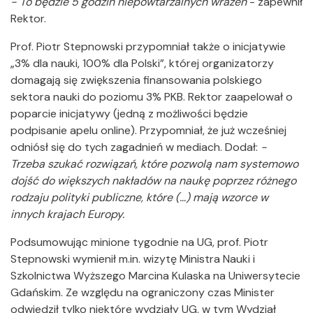
- To będzie 5 godzin niepowtarzalnych wrażeń
- zapewnił
Rektor.
Prof. Piotr Stepnowski przypomniał także o inicjatywie
„3% dla nauki, 100% dla Polski”, której organizatorzy
domagają się zwiększenia finansowania polskiego
sektora nauki do poziomu 3% PKB. Rektor zaapelował o
poparcie inicjatywy (jedną z możliwości będzie
podpisanie apelu online). Przypomniał, że już wcześniej
odniósł się do tych zagadnień w mediach. Dodał:
-
Trzeba szukać rozwiązań, które pozwolą nam systemowo
dojść do większych nakładów na naukę poprzez różnego
rodzaju polityki publiczne, które (…) mają wzorce w
innych krajach Europy.
Podsumowując minione tygodnie na UG, prof. Piotr
Stepnowski wymienił m.in. wizytę Ministra Nauki i
Szkolnictwa Wyższego Marcina Kulaska na Uniwersytecie
Gdańskim. Ze względu na ograniczony czas Minister
odwiedził tylko niektóre wydziały UG, w tym Wydział