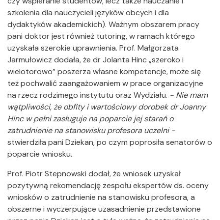
czy wspieranie studentów, lecz także nauczanie i
szkolenia dla nauczycieli języków obcych i dla
dydaktyków akademickich). Ważnym obszarem pracy
pani doktor jest również tutoring, w ramach którego
uzyskała szerokie uprawnienia. Prof. Małgorzata
Jarmułowicz dodała, że dr Jolanta Hinc „szeroko i
wielotorowo” poszerza własne kompetencje, może się
też pochwalić zaangażowaniem w prace organizacyjne
na rzecz rodzimego instytutu oraz Wydziału.
- Nie mam
wątpliwości, że obfity i wartościowy dorobek dr Joanny
Hinc w pełni zasługuje na poparcie jej starań o
zatrudnienie na stanowisku profesora uczelni -
stwierdziła pani Dziekan, po czym poprosiła senatorów o
poparcie wniosku.
Prof. Piotr Stepnowski dodał, że wniosek uzyskał
pozytywną rekomendację zespołu ekspertów ds. oceny
wniosków o zatrudnienie na stanowisku profesora, a
obszerne i wyczerpujące uzasadnienie przedstawione