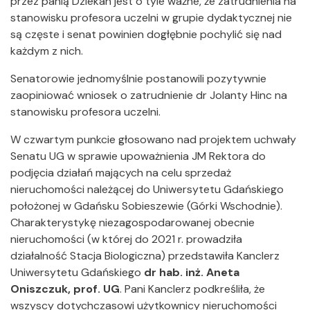
przez panią Dziekan jest o tyle ważne, że zatrudnienia na
stanowisku profesora uczelni w grupie dydaktycznej nie
są częste i senat powinien dogłębnie pochylić się nad
każdym z nich.
Senatorowie jednomyślnie postanowili pozytywnie
zaopiniować wniosek o zatrudnienie dr Jolanty Hinc na
stanowisku profesora uczelni.
W czwartym punkcie głosowano nad projektem uchwały
Senatu UG w sprawie upoważnienia JM Rektora do
podjęcia działań mających na celu sprzedaż
nieruchomości należącej do Uniwersytetu Gdańskiego
położonej w Gdańsku Sobieszewie (Górki Wschodnie).
Charakterystykę niezagospodarowanej obecnie
nieruchomości (w której do 2021 r. prowadziła
działalność Stacja Biologiczna) przedstawiła Kanclerz
Uniwersytetu Gdańskiego
dr hab. inż. Aneta
Oniszczuk, prof. UG
. Pani Kanclerz podkreśliła, że
wszyscy dotychczasowi użytkownicy nieruchomości