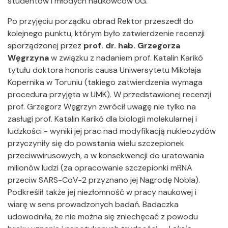
studentów i młodych naukowców UG.
Po przyjęciu porządku obrad Rektor przeszedł do
kolejnego punktu, którym było zatwierdzenie recenzji
sporządzonej przez
prof. dr. hab. Grzegorza
Węgrzyna
w związku z nadaniem prof. Katalin Karikó
tytułu doktora honoris causa Uniwersytetu Mikołaja
Kopernika w Toruniu (takiego zatwierdzenia wymaga
procedura przyjęta w UMK). W przedstawionej recenzji
prof. Grzegorz Węgrzyn zwrócił uwagę nie tylko na
zasługi prof. Katalin Karikó dla biologii molekularnej i
ludzkości - wyniki jej prac nad modyfikacją nukleozydów
przyczyniły się do powstania wielu szczepionek
przeciwwirusowych, a w konsekwencji do uratowania
milionów ludzi (za opracowanie szczepionki mRNA
przeciw SARS-CoV-2 przyznano jej Nagrodę Nobla).
Podkreślił także jej niezłomność w pracy naukowej i
wiarę w sens prowadzonych badań. Badaczka
udowodniła, że nie można się zniechęcać z powodu