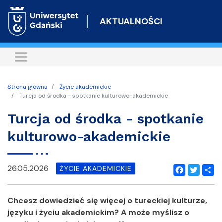
Przejdź
do
AKTUALNOŚCI
treści
Strona główna
Życie akademickie
Turcja od środka - spotkanie kulturowo-akademickie
Turcja od środka - spotkanie
kulturowo-akademickie
26.05.2026
ŻYCIE AKADEMICKIE
Facebook
Twitter
Shar
Chcesz dowiedzieć się więcej o tureckiej kulturze,
języku i życiu akademickim? A może myślisz o