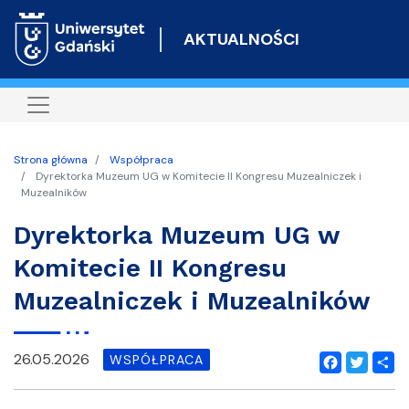
Przejdź
do
AKTUALNOŚCI
treści
Strona główna
Współpraca
Dyrektorka Muzeum UG w Komitecie II Kongresu Muzealniczek i
Muzealników
Dyrektorka Muzeum UG w
Komitecie II Kongresu
Muzealniczek i Muzealników
26.05.2026
WSPÓŁPRACA
Facebook
Twitter
Shar