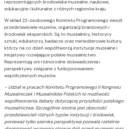
reprezentujących środowiska muzealne, naukowe,
edukacyjne i kulturalne z różnych regionów kraju.
W skład 22-osobowego Komitetu Programowego weszli
przedstawiciele muzeów, organizacji branżowych i
środowisk eksperckich. Są to muzealnicy, historycy
sztuki, edukatorzy, badacze oraz menedżerowie kultury,
którzy na co dzień współtworzą instytucje muzealne i
inicjatywy rozwijające polskie muzealnictwo.
Reprezentują oni różnorodne doświadczenia i
perspektywy związane z funkcjonowaniem
współczesnych muzeów.
- Udział w pracach Komitetu Programowego II Kongresu
Muzealniczek i Muzealników Polskich to możliwość
współtworzenia debaty dotyczącej przyszłości polskiego
muzealnictwa. Szczególnie istotna jest obecność
przedstawicieli różnych typów instytucji i środowisk,
ponieważ tylko szeroka perspektywa pozwala rzetelnie
diagnozować wyzwania stojące dziś przed muzeami oraz