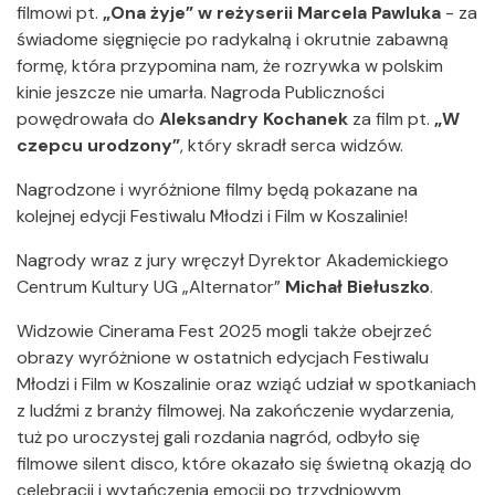
filmowi pt.
„Ona żyje”
w reżyserii Marcela Pawluka
- za
świadome sięgnięcie po radykalną i okrutnie zabawną
formę, która przypomina nam, że rozrywka w polskim
kinie jeszcze nie umarła. Nagroda Publiczności
powędrowała do
Aleksandry Kochanek
za
film pt.
„W
czepcu urodzony”
, który skradł serca widzów.
Nagrodzone i wyróżnione filmy będą pokazane na
kolejnej edycji Festiwalu Młodzi i Film w Koszalinie!
Nagrody wraz z jury wręczył Dyrektor Akademickiego
Centrum Kultury UG „Alternator”
Michał Biełuszko
.
Widzowie Cinerama Fest 2025 mogli także obejrzeć
obrazy wyróżnione w ostatnich edycjach Festiwalu
Młodzi i Film w Koszalinie oraz wziąć udział w spotkaniach
z ludźmi z branży filmowej. Na zakończenie wydarzenia,
tuż po uroczystej gali rozdania nagród, odbyło się
filmowe silent disco, które okazało się świetną okazją do
celebracji i wytańczenia emocji po trzydniowym