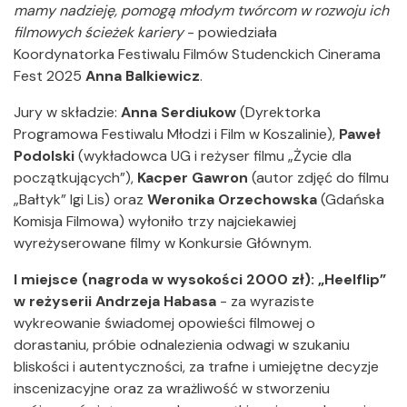
mamy nadzieję, pomogą młodym twórcom w rozwoju ich
filmowych ścieżek kariery
- powiedziała
Koordynatorka Festiwalu Filmów Studenckich Cinerama
Fest 2025
Anna Balkiewicz
.
Jury w składzie:
Anna Serdiukow
(Dyrektorka
Programowa Festiwalu Młodzi i Film w Koszalinie),
Paweł
Podolski
(wykładowca UG i reżyser filmu „Życie dla
początkujących”),
Kacper Gawron
(autor zdjęć do filmu
„Bałtyk” Igi Lis) oraz
Weronika Orzechowska
(Gdańska
Komisja Filmowa) wyłoniło trzy najciekawiej
wyreżyserowane filmy w Konkursie Głównym.
I miejsce (nagroda w wysokości 2000 zł): „Heelflip”
w reżyserii Andrzeja Habasa
- za wyraziste
wykreowanie świadomej opowieści filmowej o
dorastaniu, próbie odnalezienia odwagi w szukaniu
bliskości i autentyczności, za trafne i umiejętne decyzje
inscenizacyjne oraz za wrażliwość w stworzeniu