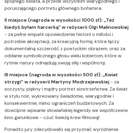
spójnego świata, a przede wszystkim wiarygodnego i
poruszającego portretu głównego bohatera.
II miejsce (nagroda w wysokości 1000 zł): „Też
kiedyś byłam harcerką”
w reżyserii Olgi Malinowskiej
- za pełne empatii opowiedzenie historii o miłości i
potrzebie akceptacji, za kreacyjną formę, która łączy
dokumentalną szczerość z poetyckim obrazem, oraz za
oddanie symbolicznego głosu wielu kobietom, które w
rytmie natury odnajdują swoją siłę i wspólnotę.
III miejsce (nagroda w wysokości 500 zł): „Kwiat
strzygi” w reżyserii Martyny Modrzejewskiej
- za
soczysty, piękny i mądry portret siostrzeństwa. Za świat
w stylu noir, wykreowany świadomie, wiarygodnie i
konsekwentnie, mimo ograniczeń budżetowych. Za
dowcipne wpisanie słowiańskiej legendy we współczesne
kino gatunkowe - czuć świeżą krew filmową!
Ponadto jury zdecydowało się przyznać wyróżnienie