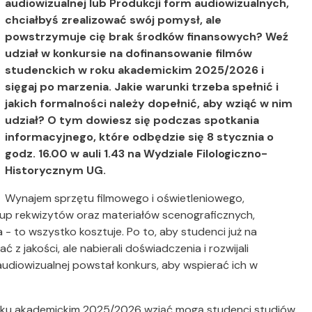
audiowizualnej lub Produkcji form audiowizualnych,
chciałbyś zrealizować swój pomysł, ale
powstrzymuje cię brak środków finansowych? Weź
udział w konkursie na dofinansowanie filmów
studenckich w roku akademickim 2025/2026 i
sięgaj po marzenia. Jakie warunki trzeba spełnić i
jakich formalności należy dopełnić, aby wziąć w nim
udział? O tym dowiesz się podczas spotkania
informacyjnego, które odbędzie się 8 stycznia o
godz. 16.00 w auli 1.43 na Wydziale Filologiczno-
Historycznym UG.
Wynajem sprzętu filmowego i oświetleniowego,
up rekwizytów oraz materiałów scenograficznych,
- to wszystko kosztuje. Po to, aby studenci już na
z jakości, ale nabierali doświadczenia i rozwijali
audiowizualnej powstał konkurs, aby wspierać ich w
roku akademickim 2025/2026 wziąć mogą studenci studiów