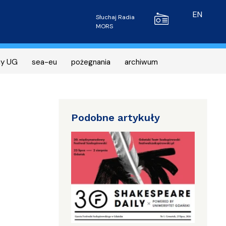
Radio MORS
EN
Słuchaj Radia
MORS
ny UG
sea-eu
pożegnania
archiwum
Podobne artykuły