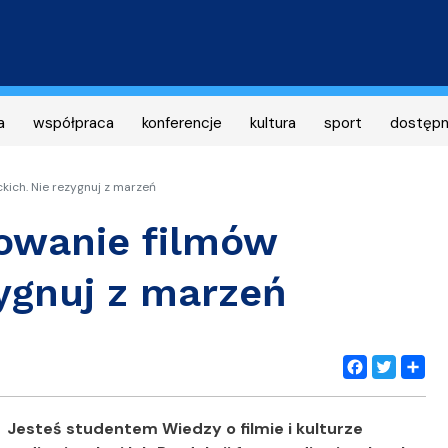
Przejdź
do
treści
a
współpraca
konferencje
kultura
sport
dostęp
kich. Nie rezygnuj z marzeń
owanie filmów
ygnuj z marzeń
Facebook
Twitter
Share
Jesteś studentem Wiedzy o filmie i kulturze