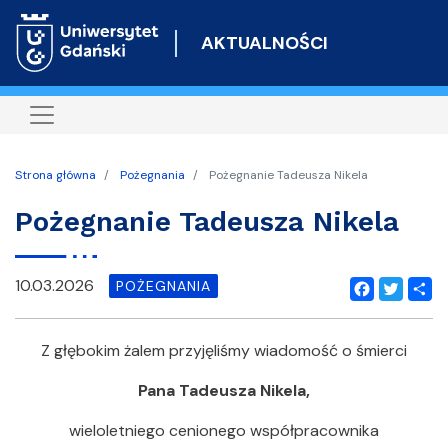
Przejdź
do
AKTUALNOŚCI
treści
Strona główna
Pożegnania
Pożegnanie Tadeusza Nikela
Pożegnanie Tadeusza Nikela
10.03.2026
POŻEGNANIA
Facebook
Twitter
Shar
Z głębokim żalem przyjęliśmy wiadomość o śmierci
Pana Tadeusza Nikela,
wieloletniego cenionego współpracownika