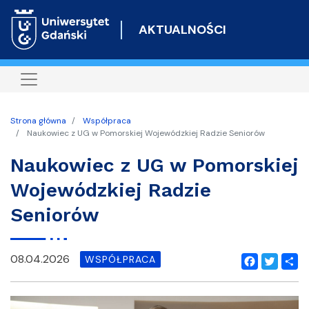
Przejdź
do
AKTUALNOŚCI
treści
Strona główna
Współpraca
Naukowiec z UG w Pomorskiej Wojewódzkiej Radzie Seniorów
Naukowiec z UG w Pomorskiej
Wojewódzkiej Radzie
Seniorów
08.04.2026
WSPÓŁPRACA
Facebook
Twitter
Shar