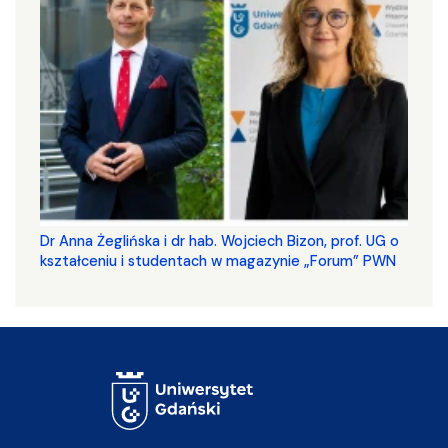
​​​​​​​Dr Anna Żeglińska i dr hab. Wojciech Bizon, prof. UG o
kształceniu i studentach w magazynie „Forum” PWN