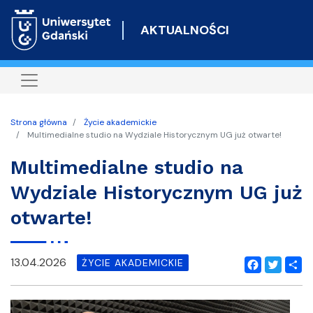
Przejdź
do
AKTUALNOŚCI
treści
Strona główna
Życie akademickie
Multimedialne studio na Wydziale Historycznym UG już otwarte!
Multimedialne studio na
Wydziale Historycznym UG już
otwarte!
13.04.2026
ŻYCIE AKADEMICKIE
Facebook
Twitter
Shar