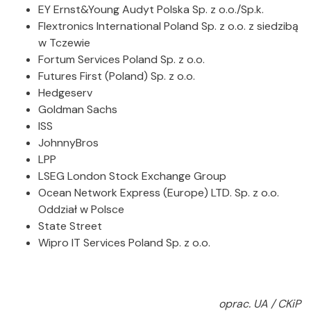
EY Ernst&Young Audyt Polska Sp. z o.o./Sp.k.
Flextronics International Poland Sp. z o.o. z siedzibą
w Tczewie
Fortum Services Poland Sp. z o.o.
Futures First (Poland) Sp. z o.o.
Hedgeserv
Goldman Sachs
ISS
JohnnyBros
LPP
LSEG London Stock Exchange Group
Ocean Network Express (Europe) LTD. Sp. z o.o.
Oddział w Polsce
State Street
Wipro IT Services Poland Sp. z o.o.
oprac. UA / CKiP