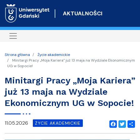
Przejdź
do
AKTUALNOŚCI
treści
Strona główna
Życie akademickie
Minitargi Pracy „Moja Kariera” już 13 maja na Wydziale Ekonomicznym
UG w Sopocie!
Minitargi Pracy „Moja Kariera”
już 13 maja na Wydziale
Ekonomicznym UG w Sopocie!
11.05.2026
ŻYCIE AKADEMICKIE
Facebook
Twitter
Shar