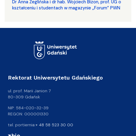
​​​​​​​Dr Anna Żeglińska i dr hab. Wojciech Bizon, prof. UG o
kształceniu i studentach w magazynie „Forum” PWN
Rektorat Uniwersytetu Gdańskiego
ul. prof. Marii Janion 7
80-309 Gdańsk
NIP: 584-020-32-39
REGON: 000001330
tel. portiernia:
+ 48 58 523 30 00