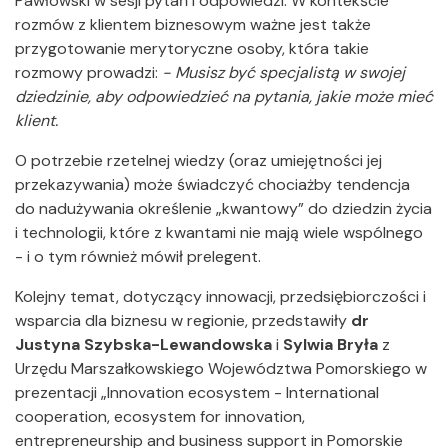
Pawłowski w sesji pytań i odpowiedzi. W kontekście
rozmów z klientem biznesowym ważne jest także
przygotowanie merytoryczne osoby, która takie
rozmowy prowadzi:
- Musisz być specjalistą w swojej
dziedzinie, aby odpowiedzieć na pytania, jakie może mieć
klient.
O potrzebie rzetelnej wiedzy (oraz umiejętności jej
przekazywania) może świadczyć chociażby tendencja
do nadużywania określenie „kwantowy” do dziedzin życia
i technologii, które z kwantami nie mają wiele wspólnego
- i o tym również mówił prelegent.
Kolejny temat, dotyczący innowacji, przedsiębiorczości i
wsparcia dla biznesu w regionie, przedstawiły
dr
Justyna Szybska-Lewandowska
i
Sylwia Bryła
z
Urzędu Marszałkowskiego Województwa Pomorskiego w
prezentacji „Innovation ecosystem - International
cooperation, ecosystem for innovation,
entrepreneurship and business support in Pomorskie