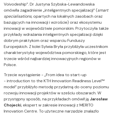
Voivodeship”. Dr Justyna Szybska-Lewandowska
omówiła zagadnienie „inteligentnych specjalizacji” (
smart
specialisations
, opartych na lokalnych zasobach oraz
bazujących na innowacji i wzroście) oraz ekosystemu
innowacji w województwie pomorskim. Przytoczyła także
przykłady wdrażania inteligentnych specjalizacji dzięki
dobrym praktykom oraz wsparciu Funduszy
Europejskich. Z kolei Sylwia Bryła przybliżyła uczestnikom
charakterystykę województwa pomorskiego, które jest
trzecie wśród najbardziej innowacyjnych regionów w
Polsce.
Trzecie wystąpienie - „From idea to start-up
- introduction to the KTH Innovation Readiness Level™
model” przybliżyło metodę przydatną do oceny poziomu
rozwoju innowacji projektów w sześciu obszarach. W
przystępny sposób, na przykładach omówił ją
Jarosław
Chojecki
, ekspert w zakresie innowacji z MERITO
Innovation Centre. To użyteczne narzędzie znalazło