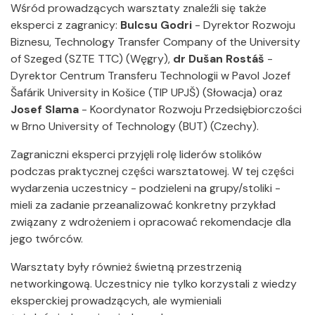
Wśród prowadzących warsztaty znaleźli się także
eksperci z zagranicy:
Bulcsu Godri
- Dyrektor Rozwoju
Biznesu, Technology Transfer Company of the University
of Szeged (SZTE TTC) (Węgry),
dr Dušan Rostáš
-
Dyrektor Centrum Transferu Technologii w Pavol Jozef
Šafárik University in Košice (TIP UPJŠ) (Słowacja) oraz
Josef Slama
- Koordynator Rozwoju Przedsiębiorczości
w Brno University of Technology (BUT) (Czechy).
Zagraniczni eksperci przyjęli rolę liderów stolików
podczas praktycznej części warsztatowej. W tej części
wydarzenia uczestnicy - podzieleni na grupy/stoliki -
mieli za zadanie przeanalizować konkretny przykład
związany z wdrożeniem i opracować rekomendacje dla
jego twórców.
Warsztaty były również świetną przestrzenią
networkingową. Uczestnicy nie tylko korzystali z wiedzy
eksperckiej prowadzących, ale wymieniali