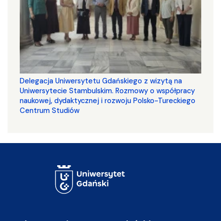
Delegacja Uniwersytetu Gdańskiego z wizytą na
Uniwersytecie Stambulskim. Rozmowy o współpracy
naukowej, dydaktycznej i rozwoju Polsko-Tureckiego
Centrum Studiów