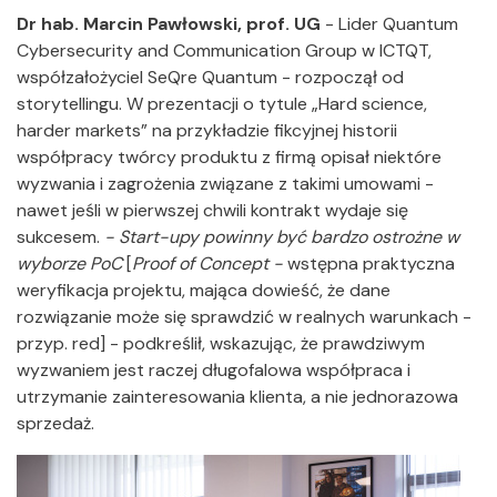
Dr hab. Marcin Pawłowski, prof. UG
- Lider Quantum
Cybersecurity and Communication Group w ICTQT,
współzałożyciel SeQre Quantum - rozpoczął od
storytellingu. W prezentacji o tytule „Hard science,
harder markets” na przykładzie fikcyjnej historii
współpracy twórcy produktu z firmą opisał niektóre
wyzwania i zagrożenia związane z takimi umowami -
nawet jeśli w pierwszej chwili kontrakt wydaje się
sukcesem.
- Start-upy powinny być bardzo ostrożne w
wyborze PoC
[
Proof of Concept -
wstępna praktyczna
weryfikacja projektu, mająca dowieść, że dane
rozwiązanie może się sprawdzić w realnych warunkach -
przyp. red] - podkreślił, wskazując, że prawdziwym
wyzwaniem jest raczej długofalowa współpraca i
utrzymanie zainteresowania klienta, a nie jednorazowa
sprzedaż.