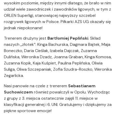
wysokim poziomie, między innymi dlatego, że brało w nim
udział wiele zawodniczek i zawodników ligowych, w tym z
ORLEN Superligi, stanowiącej najwyższy szczebel
rozgrywek ligowych w Polsce. Piłkarki AZS UG okazały się
jednak niepokonane!
Trenerem drużyny jest
Bartłomiej Pepliński
. Skład
naszych „złotek”: Kinga Bachurska, Dagmara Bajtek, Maja
Boneczko, Daria Cieślak, Izabela Dajczak, Zuzanna
Dulińska, Weronika Dzadz, Joanna Graban, Kinga Komosa,
Zuzanna Kopik, Kaja Kuśpiet, Paulina Peplińska, Oliwia
Suliga, Oliwa Szczepaniak, Zofia Szudra-Roszko, Weronika
Zegarlicka.
Nasi panowie na czele z trenerem
Sebastianem
Suchowiczem
również powalczyli w Opolu. Wychodząc
z grupy z 3. miejsca ostatecznie zajęli 11. miejsce w
klasyfikacji generalnej i 6. UNI. Gratulujemy i dziękujemy za
piękne sportowe emocje!