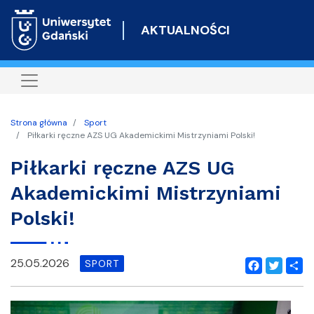
Przejdź
do
AKTUALNOŚCI
treści
Strona główna
Sport
Piłkarki ręczne AZS UG Akademickimi Mistrzyniami Polski!
Piłkarki ręczne AZS UG
Akademickimi Mistrzyniami
Polski!
25.05.2026
SPORT
Facebook
Twitter
Shar