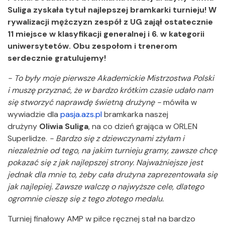
Suliga zyskała tytuł najlepszej bramkarki turnieju! W
rywalizacji mężczyzn zespół z UG zajął ostatecznie
11 miejsce w klasyfikacji generalnej i 6. w kategorii
uniwersytetów. Obu zespołom i trenerom
serdecznie gratulujemy!
- To były moje pierwsze Akademickie Mistrzostwa Polski
i muszę przyznać, że w bardzo krótkim czasie udało nam
się stworzyć naprawdę świetną drużynę -
mówiła w
wywiadzie dla
pasja.azs.pl
bramkarka naszej
drużyny
Oliwia Suliga
, na co dzień grająca w ORLEN
Superlidze.
- Bardzo się z dziewczynami zżyłam i
niezależnie od tego, na jakim turnieju gramy, zawsze chcę
pokazać się z jak najlepszej strony. Najważniejsze jest
jednak dla mnie to, żeby cała drużyna zaprezentowała się
jak najlepiej. Zawsze walczę o najwyższe cele, dlatego
ogromnie cieszę się z tego złotego medalu.
Turniej finałowy AMP w piłce ręcznej stał na bardzo