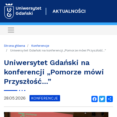
Przejdź
do
AKTUALNOŚCI
treści
Strona główna
Konferencje
Uniwersytet Gdański na konferencji „Pomorze mówi Przyszłość…”
Uniwersytet Gdański na
konferencji „Pomorze mówi
Przyszłość…”
28.05.2026
KONFERENCJE
Facebook
Twitter
Shar