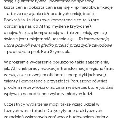
stają się alternatywne i pozaformalne sposoby
kształcenia i dokształcania się się - np. mikrokwalifikacje
- a także rozwijanie różnorodnych umiejętności.
Podkreśliła, że kluczowe kompetencje to te, które
odróżniają nas od AI (np. myślenie krytyczne),
a najważniejszą kompetencją w stale zmieniającym się
świecie jest umiejętność uczenia się.
- To kompetencja,
która pozwoli wam gładko przejść przez życia zawodowe
- powiedziała prof. Ewa Szymczak.
W programie wydarzenia poruszono takie zagadnienia,
jak: AI, rynek pracy, edukacja, transformacja regionu (m.in.
w związku z rozwojem offshore i energetyki jądrowej),
talenty i kompetencje przyszłości. Poruszono również
problem niepewności oraz zmian w świecie, które już dziś
wpływają na codzienne wybory młodych ludzi.
Uczestnicy wydarzenia mogli także wziąć udział w
licznych warsztatach. Dotyczyły one praktycznych
zagadnień związanych zarówno z budowaniem kariery