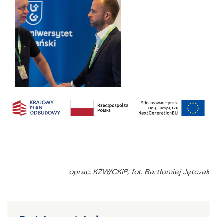
oprac. KŻW/CKiP; fot. Bartłomiej Jętczak