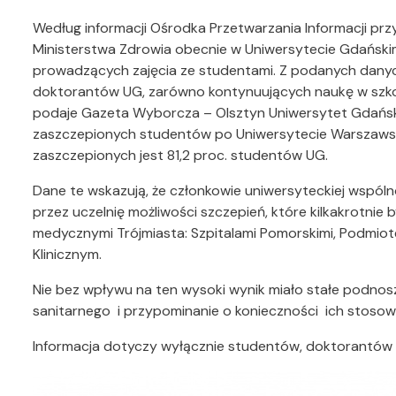
Według informacji Ośrodka Przetwarzania Informacji p
Ministerstwa Zdrowia obecnie w Uniwersytecie Gdańskim
prowadzących zajęcia ze studentami. Z podanych danych
doktorantów UG, zarówno kontynuujących naukę w szkoła
podaje Gazeta Wyborcza – Olsztyn Uniwersytet Gdański 
zaszczepionych studentów po Uniwersytecie Warszawski
zaszczepionych jest 81,2 proc. studentów UG.
Dane te wskazują, że członkowie uniwersyteckiej wspóln
przez uczelnię możliwości szczepień, które kilkakrotni
medycznymi Trójmiasta: Szpitalami Pomorskimi, Podmi
Klinicznym.
Nie bez wpływu na ten wysoki wynik miało stałe podnos
sanitarnego i przypominanie o konieczności ich stosow
Informacja dotyczy wyłącznie studentów, doktorantów