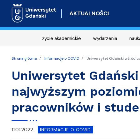
AKTUALNOŚCI
życie akademickie
wydarzenia
nauk
Strona główna
Informacje o COVID
Uniwersytet Gdański wśród uc
Uniwersytet Gdański
najwyższym poziomi
pracowników i stud
11.01.2022
INFORMACJE O COVID