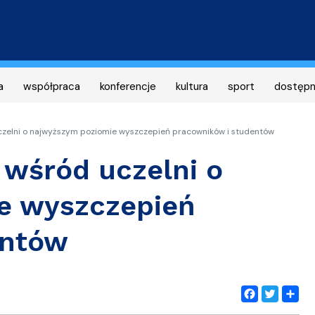
Przejdź
do
treści
a
współpraca
konferencje
kultura
sport
dostęp
zelni o najwyższym poziomie wyszczepień pracowników i studentów
 wśród uczelni o
e wyszczepień
entów
Facebook
Twitter
Share