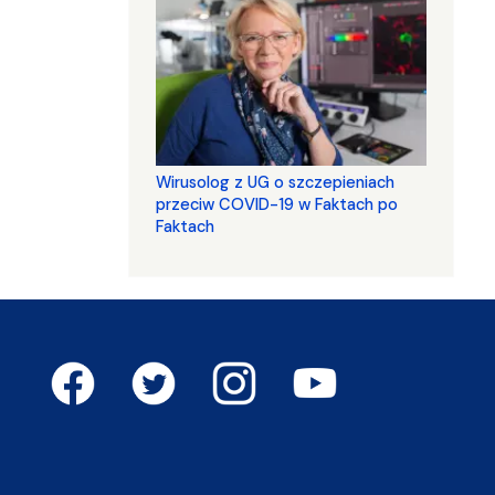
Wirusolog z UG o szczepieniach
przeciw COVID-19 w Faktach po
Faktach