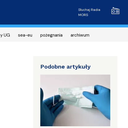
Radio MOR
Słuchaj Radia
MORS
ny UG
sea-eu
pożegnania
archiwum
Podobne artykuły