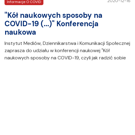
2020-12-16
Informacje O COVID
"Kół naukowych sposoby na
COVID-19 (...)" Konferencja
naukowa
Instytut Mediów, Dziennikarstwa i Komunikacji Społecznej
zaprasza do udziału w konferencji naukowej "Kół
naukowych sposoby na COVID-19, czyli jak radzić sobie
z funkcjonowaniem w trudnych czasach", która odbędzie
się za pośrednictwem platformy MS Teams, 18 grudnia
2020 r. Celem wydarzenia jest wymiana poglądów
i doświadczeń studentów zaangażowanych w …
CZYTAJ CAŁY ARTYKUŁ