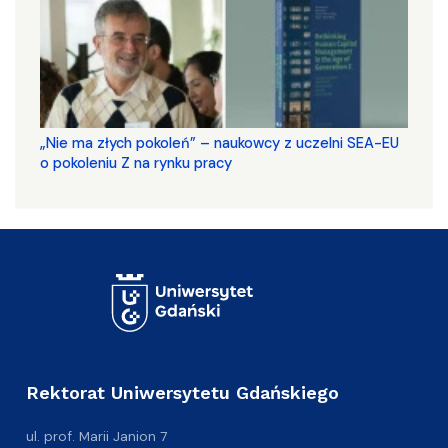
„Nie ma złych pokoleń” – naukowcy z uczelni SEA-EU
o pokoleniu Z na rynku pracy
Rektorat Uniwersytetu Gdańskiego
ul. prof. Marii Janion 7