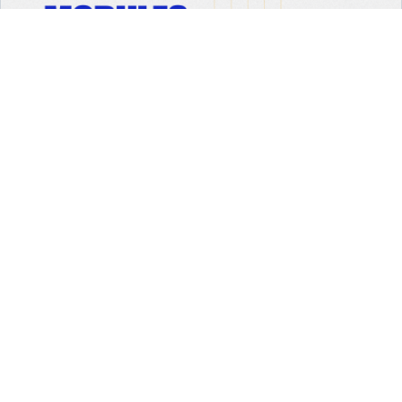
2025-09-09
Sea-Eu
Stwórz kursy o tematyce Morskiej i
Ekonomicznej w ramach SEA-EU
Sojusz SEA-EU otwiera nową kategorię wirtualnych kursów
Open Elective Modules (OEM)! Uczelnie SEA-EU zapraszają