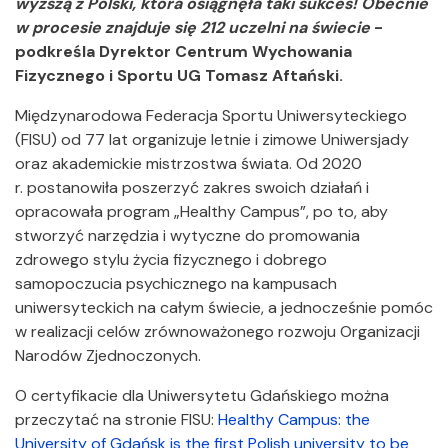
wyższą z Polski, która osiągnęła taki sukces! Obecnie
w procesie znajduje się 212 uczelni na świecie
-
podkreśla Dyrektor Centrum Wychowania
Fizycznego i Sportu UG Tomasz Aftański.
Międzynarodowa Federacja Sportu Uniwersyteckiego
(FISU) od 77 lat organizuje letnie i zimowe Uniwersjady
oraz akademickie mistrzostwa świata. Od 2020
r. postanowiła poszerzyć zakres swoich działań i
opracowała program „Healthy Campus”, po to, aby
stworzyć narzędzia i wytyczne do promowania
zdrowego stylu życia fizycznego i dobrego
samopoczucia psychicznego na kampusach
uniwersyteckich na całym świecie, a jednocześnie pomóc
w realizacji celów zrównoważonego rozwoju Organizacji
Narodów Zjednoczonych.
O certyfikacie dla Uniwersytetu Gdańskiego można
przeczytać na stronie FISU:
Healthy Campus: the
University of Gdańsk is the first Polish university to be