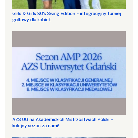
Girls & Girls 80’s Swing Edition - integracyjny turniej
golfowy dla kobiet
AZS UG na Akademickich Mistrzostwach Polski -
kolejny sezon za nami!