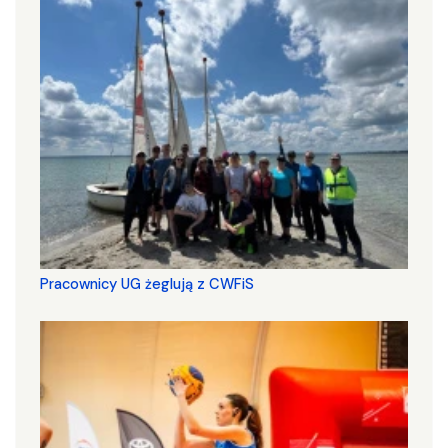
Pracownicy UG żeglują z CWFiS