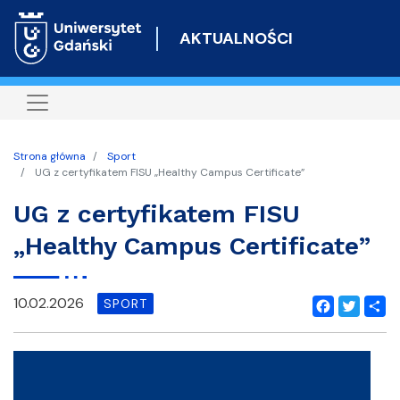
Przejdź
do
AKTUALNOŚCI
treści
Strona główna
Sport
UG z certyfikatem FISU „Healthy Campus Certificate”
UG z certyfikatem FISU
„Healthy Campus Certificate”
10.02.2026
SPORT
Facebook
Twitter
Shar