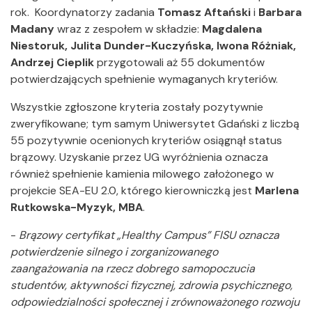
rok. Koordynatorzy zadania
Tomasz Aftański
i
Barbara
Madany
wraz z zespołem w składzie:
Magdalena
Niestoruk, Julita Dunder-Kuczyńska, Iwona Różniak,
Andrzej Cieplik
przygotowali aż 55 dokumentów
potwierdzających spełnienie wymaganych kryteriów.
Wszystkie zgłoszone kryteria zostały pozytywnie
zweryfikowane; tym samym Uniwersytet Gdański z liczbą
55 pozytywnie ocenionych kryteriów osiągnął status
brązowy. Uzyskanie przez UG wyróżnienia oznacza
również spełnienie kamienia milowego założonego w
projekcie SEA-EU 2.0, którego kierowniczką jest
Marlena
Rutkowska-Myzyk, MBA
.
-
Brązowy certyfikat „Healthy Campus” FISU oznacza
potwierdzenie silnego i zorganizowanego
zaangażowania na rzecz dobrego samopoczucia
studentów, aktywności fizycznej, zdrowia psychicznego,
odpowiedzialności społecznej i zrównoważonego rozwoju