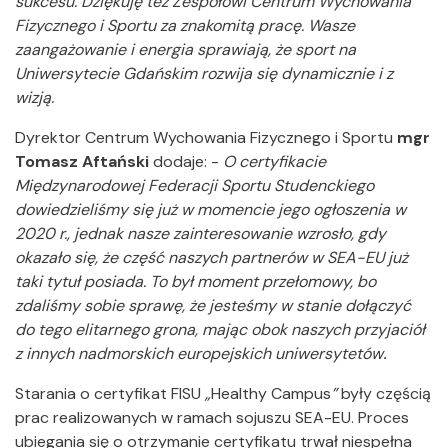
sukcesu. Dziękuję też Zespołowi Centrum Wychowania
Fizycznego i Sportu za znakomitą pracę. Wasze
zaangażowanie i energia sprawiają, że sport na
Uniwersytecie Gdańskim rozwija się dynamicznie i z
wizją.
Dyrektor Centrum Wychowania Fizycznego i Sportu
mgr
Tomasz Aftański
dodaje: -
O certyfikacie
Międzynarodowej Federacji Sportu Studenckiego
dowiedzieliśmy się już w momencie jego ogłoszenia w
2020 r., jednak nasze zainteresowanie wzrosło, gdy
okazało się, że część naszych partnerów w SEA-EU już
taki tytuł posiada. To był moment przełomowy, bo
zdaliśmy sobie sprawę, że jesteśmy w stanie dołączyć
do tego elitarnego grona, mając obok naszych przyjaciół
z innych nadmorskich europejskich uniwersytetów
.
Starania o certyfikat FISU
„
Healthy Campus
”
były częścią
prac realizowanych w ramach sojuszu SEA-EU. Proces
ubiegania się o otrzymanie certyfikatu trwał niespełna