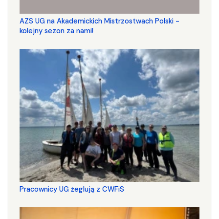
AZS UG na Akademickich Mistrzostwach Polski -
kolejny sezon za nami!
Pracownicy UG żeglują z CWFiS