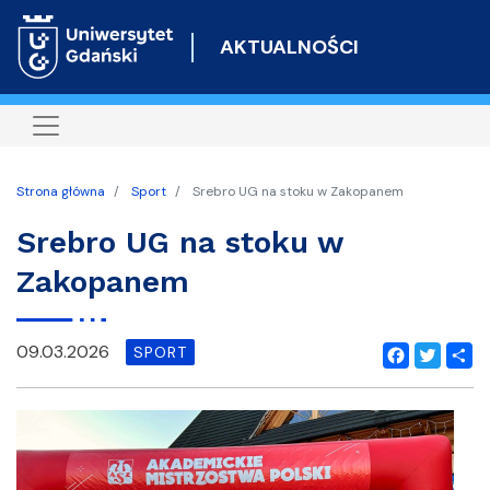
Przejdź
do
AKTUALNOŚCI
treści
Strona główna
Sport
Srebro UG na stoku w Zakopanem
Srebro UG na stoku w
Zakopanem
09.03.2026
SPORT
Facebook
Twitter
Shar