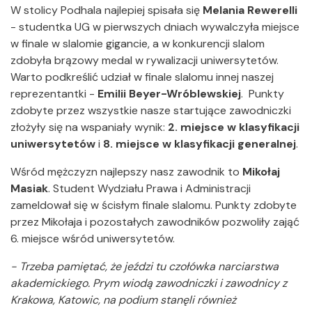
W stolicy Podhala najlepiej spisała się
Melania Rewerelli
- studentka UG w pierwszych dniach wywalczyła miejsce
w finale w slalomie gigancie, a w konkurencji slalom
zdobyła brązowy medal w rywalizacji uniwersytetów.
Warto podkreślić udział w finale slalomu innej naszej
reprezentantki -
Emilii Beyer-Wróblewskiej
. Punkty
zdobyte przez wszystkie nasze startujące zawodniczki
złożyły się na wspaniały wynik:
2. miejsce w klasyfikacji
uniwersytetów
i
8. miejsce w klasyfikacji generalnej
.
Wśród mężczyzn najlepszy nasz zawodnik to
Mikołaj
Masiak
. Student Wydziału Prawa i Administracji
zameldował się w ścisłym finale slalomu. Punkty zdobyte
przez Mikołaja i pozostałych zawodników pozwoliły zająć
6. miejsce wśród uniwersytetów.
- Trzeba pamiętać, że jeździ tu czołówka narciarstwa
akademickiego. Prym wiodą zawodniczki i zawodnicy z
Krakowa, Katowic, na podium stanęli również