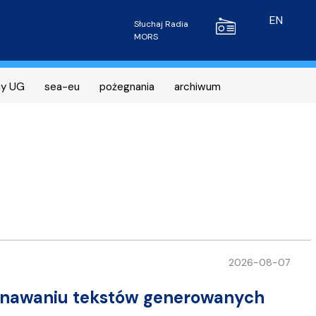
Radio MORS
EN
Słuchaj Radia
MORS
ny UG
sea-eu
pożegnania
archiwum
2026-08-07
oznawaniu tekstów generowanych