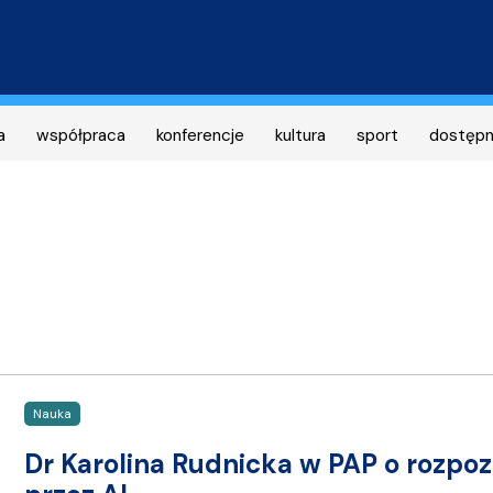
Przejdź
do
treści
a
współpraca
konferencje
kultura
sport
dostęp
Nauka
Dr Karolina Rudnicka w PAP o rozp