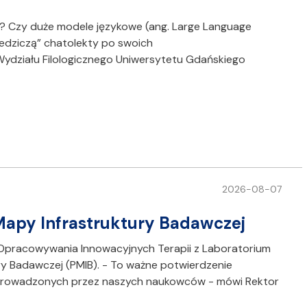
I? Czy duże modele językowe (ang. Large Language
iedziczą” chatolekty po swoich
Wydziału Filologicznego Uniwersytetu Gdańskiego
2026-08-07
j Mapy Infrastruktury Badawczej
Opracowywania Innowacyjnych Terapii z Laboratorium
ury Badawczej (PMIB). - To ważne potwierdzenie
ń prowadzonych przez naszych naukowców - mówi Rektor