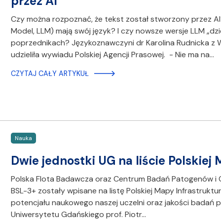
przez AI
Czy można rozpoznać, że tekst został stworzony przez A
Model, LLM) mają swój język? I czy nowsze wersje LLM „dz
poprzednikach? Językoznawczyni dr Karolina Rudnicka z 
udzieliła wywiadu Polskiej Agencji Prasowej. - Nie ma na…
CZYTAJ CAŁY ARTYKUŁ
Nauka
Dwie jednostki UG na liście Polskie
Polska Flota Badawcza oraz Centrum Badań Patogenów i 
BSL-3+ zostały wpisane na listę Polskiej Mapy Infrastrukt
potencjału naukowego naszej uczelni oraz jakości bada
Uniwersytetu Gdańskiego prof. Piotr…