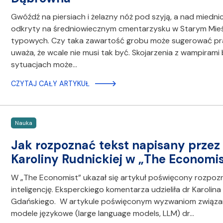
Gwóźdź na piersiach i żelazny nóż pod szyją, a nad mied
odkryty na średniowiecznym cmentarzysku w Starym Mieś
typowych. Czy taka zawartość grobu może sugerować pra
uważa, że wcale nie musi tak być. Skojarzenia z wampiram
sytuacjach może…
CZYTAJ CAŁY ARTYKUŁ
Nauka
Jak rozpoznać tekst napisany przez
Karoliny Rudnickiej w „The Economi
W „The Economist” ukazał się artykuł poświęcony rozpo
inteligencję. Eksperckiego komentarza udzieliła dr Karolin
Gdańskiego. W artykule poświęconym wyzwaniom związa
modele językowe (large language models, LLM) dr…