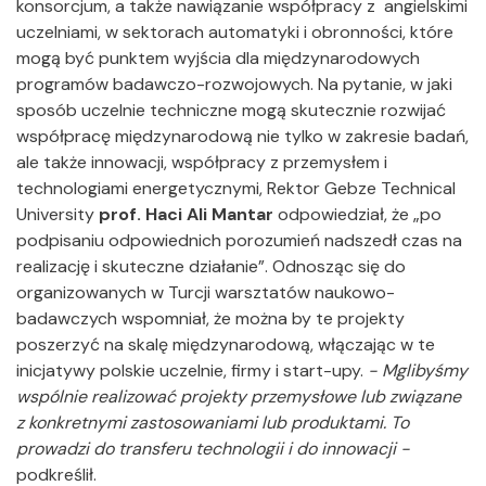
konsorcjum, a także nawiązanie współpracy z angielskimi
uczelniami, w sektorach automatyki i obronności, które
mogą być punktem wyjścia dla międzynarodowych
programów badawczo-rozwojowych. Na pytanie, w jaki
sposób uczelnie techniczne mogą skutecznie rozwijać
współpracę międzynarodową nie tylko w zakresie badań,
ale także innowacji, współpracy z przemysłem i
technologiami energetycznymi, Rektor Gebze Technical
University
prof. Haci Ali Mantar
odpowiedział, że „po
podpisaniu odpowiednich porozumień nadszedł czas na
realizację i skuteczne działanie”. Odnosząc się do
organizowanych w Turcji warsztatów naukowo-
badawczych wspomniał, że można by te projekty
poszerzyć na skalę międzynarodową, włączając w te
inicjatywy polskie uczelnie, firmy i start-upy.
- Mglibyśmy
wspólnie realizować projekty przemysłowe lub związane
z konkretnymi zastosowaniami lub produktami. To
prowadzi do transferu technologii i do innowacji -
podkreślił.