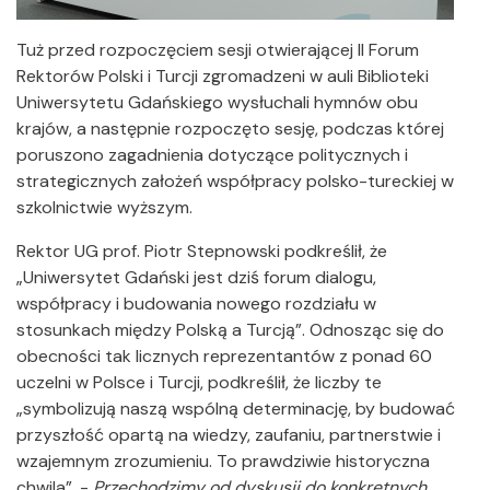
Tuż przed rozpoczęciem sesji otwierającej II Forum
Rektorów Polski i Turcji zgromadzeni w auli Biblioteki
Uniwersytetu Gdańskiego wysłuchali hymnów obu
krajów, a następnie rozpoczęto sesję, podczas której
poruszono zagadnienia dotyczące politycznych i
strategicznych założeń współpracy polsko-tureckiej w
szkolnictwie wyższym.
Rektor UG prof. Piotr Stepnowski podkreślił, że
„Uniwersytet Gdański jest dziś forum dialogu,
współpracy i budowania nowego rozdziału w
stosunkach między Polską a Turcją”. Odnosząc się do
obecności tak licznych reprezentantów z ponad 60
uczelni w Polsce i Turcji, podkreślił, że liczby te
„symbolizują naszą wspólną determinację, by budować
przyszłość opartą na wiedzy, zaufaniu, partnerstwie i
wzajemnym zrozumieniu. To prawdziwie historyczna
chwila”. -
Przechodzimy od dyskusji do konkretnych