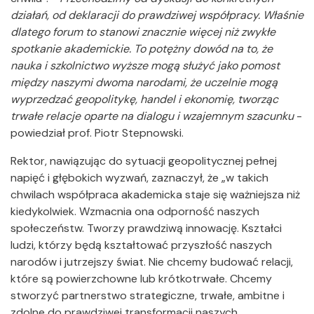
działań, od deklaracji do prawdziwej współpracy. Właśnie
dlatego forum to stanowi znacznie więcej niż zwykłe
spotkanie akademickie. To potężny dowód na to, że
nauka i szkolnictwo wyższe mogą służyć jako pomost
między naszymi dwoma narodami, że uczelnie mogą
wyprzedzać geopolitykę, handel i ekonomię, tworząc
trwałe relacje oparte na dialogu i wzajemnym szacunku
-
powiedział prof. Piotr Stepnowski.
Rektor, nawiązując do sytuacji geopolitycznej pełnej
napięć i głębokich wyzwań, zaznaczył, że „w takich
chwilach współpraca akademicka staje się ważniejsza niż
kiedykolwiek. Wzmacnia ona odporność naszych
społeczeństw. Tworzy prawdziwą innowację. Kształci
ludzi, którzy będą kształtować przyszłość naszych
narodów i jutrzejszy świat. Nie chcemy budować relacji,
które są powierzchowne lub krótkotrwałe. Chcemy
stworzyć partnerstwo strategiczne, trwałe, ambitne i
zdolne do prawdziwej transformacji naszych