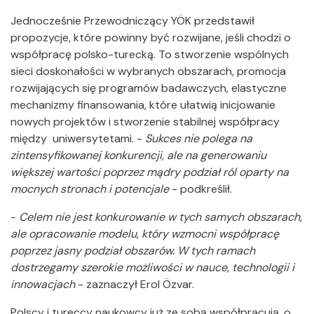
Jednocześnie Przewodniczący YÖK przedstawił
propozycje, które powinny być rozwijane, jeśli chodzi o
współpracę polsko-turecką. To stworzenie wspólnych
sieci doskonałości w wybranych obszarach, promocja
rozwijających się programów badawczych, elastyczne
mechanizmy finansowania, które ułatwią inicjowanie
nowych projektów i stworzenie stabilnej współpracy
między uniwersytetami. -
Sukces nie polega na
zintensyfikowanej konkurencji, ale na generowaniu
większej wartości poprzez mądry podział ról oparty na
mocnych stronach i potencjale
- podkreślił.
-
Celem nie jest konkurowanie w tych samych obszarach,
ale opracowanie modelu, który wzmocni współpracę
poprzez jasny podział obszarów. W tych ramach
dostrzegamy szerokie możliwości w nauce, technologii i
innowacjach
- zaznaczył Erol Özvar.
Polscy i tureccy naukowcy już ze sobą współpracują, o