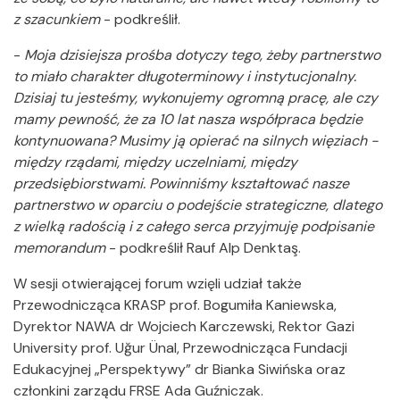
z szacunkiem
- podkreślił.
-
Moja dzisiejsza prośba dotyczy tego, żeby partnerstwo
to miało charakter długoterminowy i instytucjonalny.
Dzisiaj tu jesteśmy, wykonujemy ogromną pracę, ale czy
mamy pewność, że za 10 lat nasza współpraca będzie
kontynuowana? Musimy ją opierać na silnych więziach -
między rządami, między uczelniami, między
przedsiębiorstwami. Powinniśmy kształtować nasze
partnerstwo w oparciu o podejście strategiczne, dlatego
z wielką radością i z całego serca przyjmuję podpisanie
memorandum
- podkreślił Rauf Alp Denktaş.
W sesji otwierającej forum wzięli udział także
Przewodnicząca KRASP prof. Bogumiła Kaniewska,
Dyrektor NAWA dr Wojciech Karczewski, Rektor Gazi
University prof. Uğur Ünal, Przewodnicząca Fundacji
Edukacyjnej „Perspektywy” dr Bianka Siwińska oraz
członkini zarządu FRSE Ada Guźniczak.