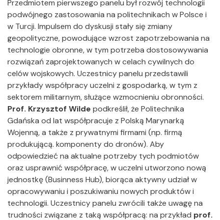
Przedmiotem pierwszego panelu był rozwój technologii
podwójnego zastosowania na politechnikach w Polsce i
w Turcji. Impulsem do dyskusji stały się zmiany
geopolityczne, powodujące wzrost zapotrzebowania na
technologie obronne, w tym potrzeba dostosowywania
rozwiązań zaprojektowanych w celach cywilnych do
celów wojskowych. Uczestnicy panelu przedstawili
przykłady współpracy uczelni z gospodarką, w tym z
sektorem militarnym, służące wzmocnieniu obronności.
Prof. Krzysztof Wilde
podkreślił, że Politechnika
Gdańska od lat współpracuje z Polską Marynarką
Wojenną, a także z prywatnymi firmami (np. firmą
produkującą. komponenty do dronów). Aby
odpowiedzieć na aktualne potrzeby tych podmiotów
oraz usprawnić współpracę, w uczelni utworzono nową
jednostkę (Businness Hub), biorąca aktywny udział w
opracowywaniu i poszukiwaniu nowych produktów i
technologii. Uczestnicy panelu zwrócili także uwagę na
trudności związane z taką współpracą: na przykład
prof.