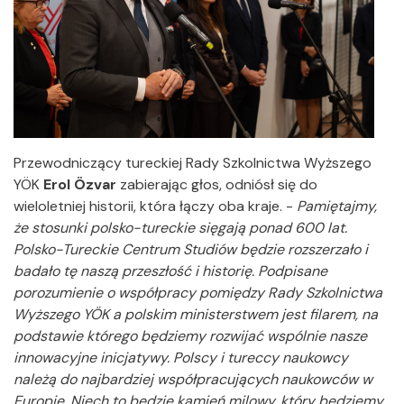
Przewodniczący tureckiej Rady Szkolnictwa Wyższego
YÖK
Erol Özvar
zabierając głos, odniósł się do
wieloletniej historii, która łączy oba kraje. -
Pamiętajmy,
że stosunki polsko-tureckie sięgają ponad 600 lat.
Polsko-Tureckie Centrum Studiów będzie
rozszerzało i
badało tę naszą przeszłość i historię. Podpisane
porozumienie o współpracy pomiędzy Rady Szkolnictwa
Wyższego YÖK a polskim ministerstwem jest filarem, na
podstawie którego będziemy rozwijać wspólnie nasze
innowacyjne inicjatywy. Polscy i tureccy naukowcy
należą do najbardziej współpracujących naukowców w
Europie. Niech to będzie kamień milowy, który będziemy