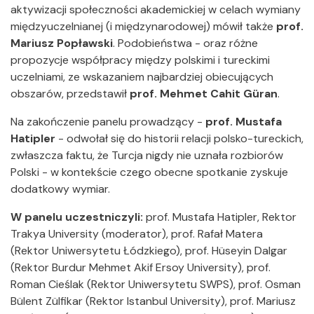
aktywizacji społeczności akademickiej w celach wymiany
międzyuczelnianej (i międzynarodowej) mówił także
prof.
Mariusz Popławski
. Podobieństwa - oraz różne
propozycje współpracy między polskimi i tureckimi
uczelniami, ze wskazaniem najbardziej obiecujących
obszarów, przedstawił
prof. Mehmet Cahit Güran
.
Na zakończenie panelu prowadzący -
prof. Mustafa
Hatipler
- odwołał się do historii relacji polsko-tureckich,
zwłaszcza faktu, że Turcja nigdy nie uznała rozbiorów
Polski - w kontekście czego obecne spotkanie zyskuje
dodatkowy wymiar.
W panelu uczestniczyli:
prof. Mustafa Hatipler, Rektor
Trakya University (moderator), prof. Rafał Matera
(Rektor Uniwersytetu Łódzkiego), prof. Hüseyin Dalgar
(Rektor Burdur Mehmet Akif Ersoy University), prof.
Roman Cieślak (Rektor Uniwersytetu SWPS), prof. Osman
Bülent Zülfikar (Rektor Istanbul University), prof. Mariusz