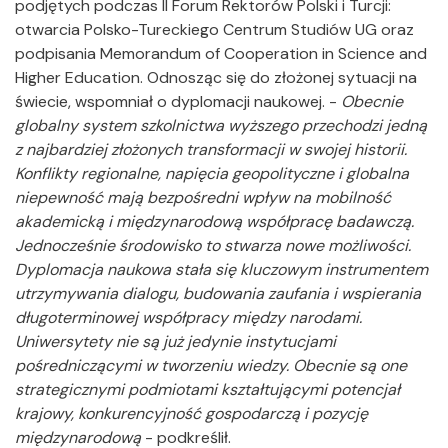
podjętych podczas II Forum Rektorów Polski i Turcji:
otwarcia Polsko-Tureckiego Centrum Studiów UG oraz
podpisania Memorandum of Cooperation in Science and
Higher Education. Odnosząc się do złożonej sytuacji na
świecie, wspomniał o dyplomacji naukowej. -
Obecnie
globalny system szkolnictwa wyższego przechodzi jedną
z najbardziej złożonych transformacji w swojej historii.
Konflikty regionalne, napięcia geopolityczne i globalna
niepewność mają bezpośredni wpływ na mobilność
akademicką i międzynarodową współpracę badawczą.
Jednocześnie środowisko to stwarza nowe możliwości.
Dyplomacja naukowa stała się kluczowym instrumentem
utrzymywania dialogu, budowania zaufania i wspierania
długoterminowej współpracy między narodami.
Uniwersytety nie są już jedynie instytucjami
pośredniczącymi w tworzeniu wiedzy. Obecnie są one
strategicznymi podmiotami kształtującymi potencjał
krajowy, konkurencyjność gospodarczą i pozycję
międzynarodową
- podkreślił.