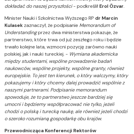
dokładać do naszej przyszłości
- podkreślił
Erol Özvar
.
Minister Nauki i Szkolnictwa Wyższego RP
dr Marcin
Kulasek
zaznaczył, że podpisanie
Memorandum of
Understanding
przez dwa ministerstwa pokazuje, że
partnerstwo, które trwa od już zeszłego roku i będzie
trwało kolejne lata, wzmocni pozycję zarówno nauki
polskiej, jak i nauki tureckiej. -
Wymiana akademicka
między studentami, wspólne prowadzenie badań
naukowców, wspólne projekty, wspólne granty, również
europejskie. To jest ten kierunek, o który walczymy, który
pokazujemy i który chcemy dalej prowadzić wspólnie z
naszymi partnerami. Podpisanie memorandum
spowoduje, że to partnerstwo jeszcze bardziej się
umocni i będziemy współpracować nie tylko, jeżeli
chodzi o polską i turecką naukę, ale również jeżeli chodzi
o szeroko rozumianą gospodarkę obu krajów
.
Przewodnicząca Konferencji Rektorów