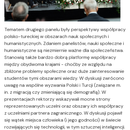
Tematem drugiego panelu były perspektywy współpracy
polsko-tureckiej w obszarach nauk społecznych i
humanistycznych. Zdaniem panelistów, nauki społeczne i
humanistyczne są niezmiernie ważne dla społeczeństwa.
Stanowią także bardzo dobrą platformę współpracy
między obydwoma krajami - choćby ze względu na
zbliżone problemy społeczne oraz duże zainteresowanie
studentów tymi obszarami wiedzy. W dyskusji zwrócono
uwagę na wspólne wyzwania Polski i Turcji (związane m.
in. z migracją czy zmieniającą się demografią). W
prezentacjach rektorzy wskazywali mocne strony
reprezentowanych uczelni oraz obszary ich współpracy
z uczelniami partnera zagranicznego. W dyskusji pojawił
się wątek miejsca człowieka (i jego godności) w świecie
rozwijających się technologii, w tym sztucznej inteligencji.