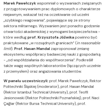
Marek Pawełczyk
wspomniał o wyzwaniach związanych
z przygotowywaniem prac dyplomowych o charakterze
niejawnym, wskazał też na oczekiwanie od uczelni
„szybkiego reagowania”, pojawiające się ze strony
sektora militarnego. Wyzwaniem jest ponadto godzenie
otwartości akademickiej z wymogami bezpieczeństwa -
które według
prof. Krzysztofa Jóźwika
powinno być
praktykowane „w rozsądnych granicach” (
in reasonable
limit
).
Prof. Hasan Mandal
zaproponował zmianę
ekosystemu współpracy badawczej nauki z gospodarką
- „od współdziałania do współtworzenia”. Podkreślił
także wagę wspólnych laboratoriów (łączących uczelnie
z przemysłem) oraz angażowania studentów.
W panelu uczestniczyli:
prof. Marek Pawełczyk, Rektor
Politechniki Śląskiej (moderator), prof. Hasan Mandal
(Rektor Istanbul Technical University), prof. Teofil
Jesionowski (Rektor Politechniki Poznańskiej), prof. Naci
Çağlar (Rektor Bursa Technical University), prof.