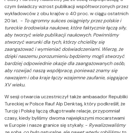
czym świadczy wzrost publikacji współtworzonych przez
wykładowców z obu krajów o 40 proc. w ciągu ostatnich
20 lat. -
To ogromny sukces osiągnięty przez polskie i
tureckie środowiska naukowe, które faktycznie łączą siły,
aby tworzyć wiele publikacji naukowych. Powinniśmy
stworzyć warunki dla tych, którzy chcieliby się
zaangażować i wymieniać doświadczeniami. Wierzę, że
dzięki naszemu porozumieniu będziemy mogli stworzyć
bardziej odpowiednie okazje dla zaangażowanych osób,
aby rozwijać naszą współpracę, ponieważ znamy się
nawzajem i oba kraje łączy wzajemne zaufanie, sięgające
XV wieku.
W sesji otwarcia uczestniczył także ambasador Republiki
Tureckiej w Polsce Rauf Alp Denktaş, który podkreślił, że
Turcję i Polskę łączą długotrwałe relacje, przypomniał
czasy, kiedy byliśmy dwoma największymi mocarstwami
w Europie i nasze granice się stykały. -
Rywalizowaliśmy
ze sobą, co było naturalne, ale nawet wtedy robiliśmy to