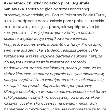
Akademickich Szkół Polskich prof. Bogumiła
Kaniewska
, zabierając głos podczas konferencji
prasowej, powiedziała, że II Forum Rektorów Polski i Turcji,
a także podpisane porozumienie przez polskie i tureckie
ministerstwo, „to nie jest początek współpracy”, a jej
kontynuacja. -
Turcja jest krajem, z którym polskie
uczelnie współpracują wyjątkowo intensywnie.
Przyjeżdża do nas wielu studentów z Turcji. Prowadzimy
wymianę akademicką, studenci realizują pełne cykle
kształcenia, a także wspólne badania naukowe
. Fakt, że
dzisiejsza umowa została zawarta na szczeblu
państwowym, ponaduczelnianym, pokazuje nam, że to
dobry kierunek, że mamy poparcie naszych ministerstw,
naszych rządów i że ta współpraca może znakomicie się
rozwijać i ma przed sobą znakomite perspektywy.
Dlatego chciałabym w imieniu nas wszystkich - rektorów
szkół polskich wszystkim, począwszy od pracowników
naszych uczelni, skończywszy na panach ministrach,
pamiętając o fundacjach, które nas wspomagają za to, że