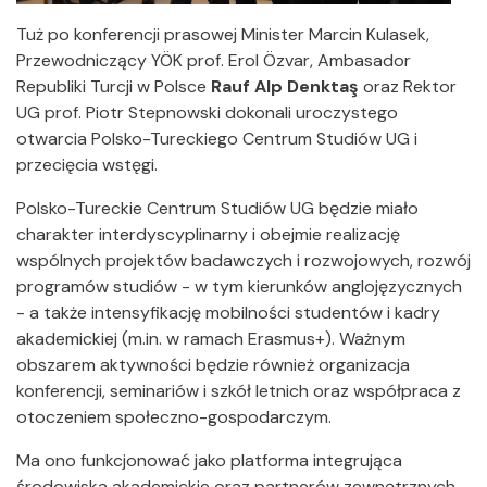
Tuż po konferencji prasowej Minister Marcin Kulasek,
Przewodniczący YÖK prof. Erol Özvar, Ambasador
Republiki Turcji w Polsce
Rauf Alp Denktaş
oraz Rektor
UG prof. Piotr Stepnowski dokonali uroczystego
otwarcia Polsko-Tureckiego Centrum Studiów UG i
przecięcia wstęgi.
Polsko-Tureckie Centrum Studiów UG będzie miało
charakter interdyscyplinarny i obejmie realizację
wspólnych projektów badawczych i rozwojowych, rozwój
programów studiów - w tym kierunków anglojęzycznych
- a także intensyfikację mobilności studentów i kadry
akademickiej (m.in. w ramach Erasmus+). Ważnym
obszarem aktywności będzie również organizacja
konferencji, seminariów i szkół letnich oraz współpraca z
otoczeniem społeczno-gospodarczym.
Ma ono funkcjonować jako platforma integrująca
środowiska akademickie oraz partnerów zewnętrznych,