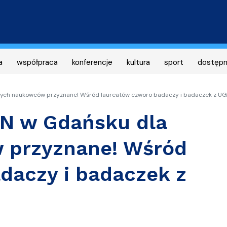
Przejdź
do
treści
a
współpraca
konferencje
kultura
sport
dostęp
ych naukowców przyznane! Wśród laureatów czworo badaczy i badaczek z UG
AN w Gdańsku dla
 przyznane! Wśród
daczy i badaczek z