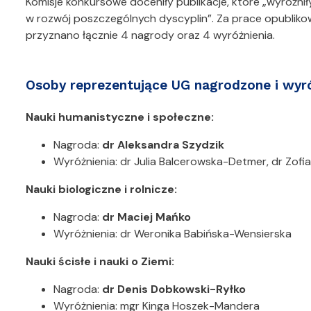
Komisje konkursowe doceniły publikacje, które „wyróżn
w rozwój poszczególnych dyscyplin”. Za prace opubli
przyznano łącznie 4 nagrody oraz 4 wyróżnienia.
Osoby reprezentujące UG nagrodzone i wyr
Nauki humanistyczne i społeczne:
Nagroda:
dr Aleksandra Szydzik
Wyróżnienia: dr Julia Balcerowska-Detmer, dr Zofia
Nauki biologiczne i rolnicze:
Nagroda:
dr Maciej Mańko
Wyróżnienia: dr Weronika Babińska-Wensierska
Nauki ścisłe i nauki o Ziemi:
Nagroda:
dr Denis Dobkowski-Ryłko
Wyróżnienia: mgr Kinga Hoszek-Mandera