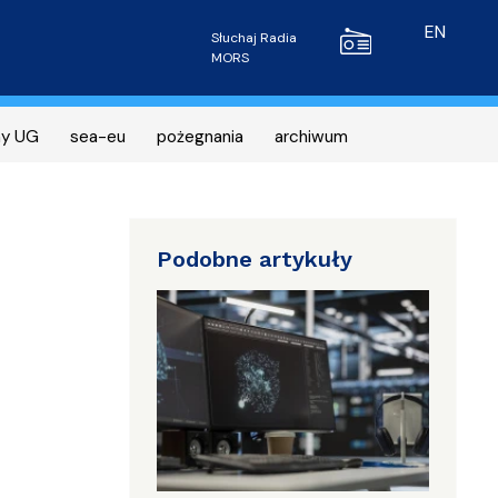
Radio MORS
EN
Słuchaj Radia
MORS
ny UG
sea-eu
pożegnania
archiwum
Podobne artykuły