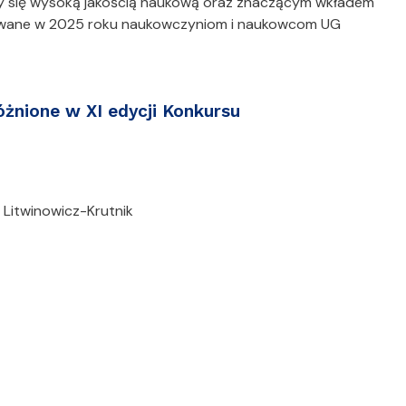
iły się wysoką jakością naukową oraz znaczącym wkładem
kowane w 2025 roku naukowczyniom i naukowcom UG
óżnione w XI edycji Konkursu
 Litwinowicz-Krutnik