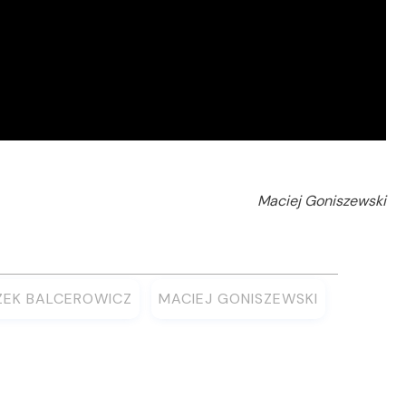
Maciej Goniszewski
ZEK BALCEROWICZ
MACIEJ GONISZEWSKI