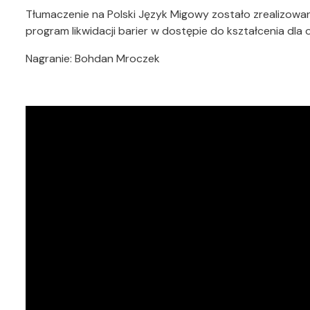
Tłumaczenie na Polski Język Migowy zostało zrealizo
program likwidacji barier w dostępie do kształcenia dl
Nagranie: Bohdan Mroczek