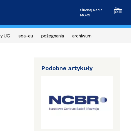
Radio MOR
Słuchaj Radia
MORS
ny UG
sea-eu
pożegnania
archiwum
Podobne artykuły