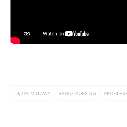
JĘZYK MIGOWY
RADIO MORS UG
PROF.LES