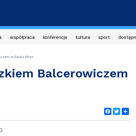
Przejdź
do
treści
a
współpraca
konferencje
kultura
sport
dostęp
iczem w Radio Mors
szkiem Balcerowiczem
Facebook
Twitter
Share
UG