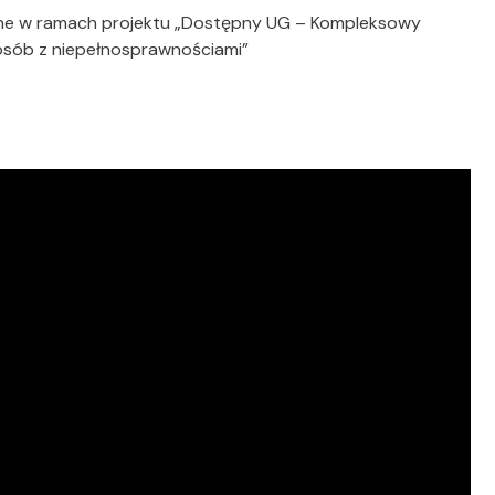
wane w ramach projektu „Dostępny UG – Kompleksowy
a osób z niepełnosprawnościami”