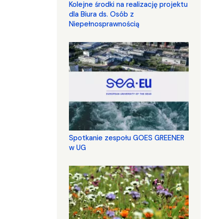
Kolejne środki na realizację projektu
dla Biura ds. Osób z
Niepełnosprawnością
Spotkanie zespołu GOES GREENER
w UG