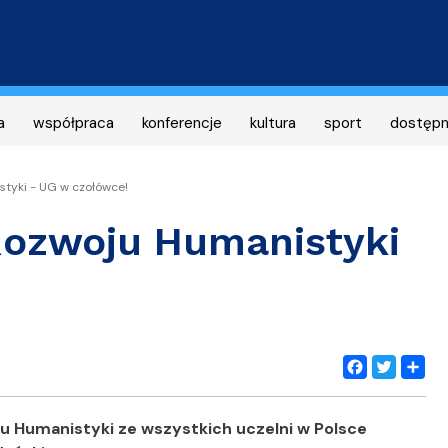
Przejdź
do
treści
a
współpraca
konferencje
kultura
sport
dostęp
tyki - UG w czołówce!
ozwoju Humanistyki
Facebook
Twitter
Share
 Humanistyki ze wszystkich uczelni w Polsce