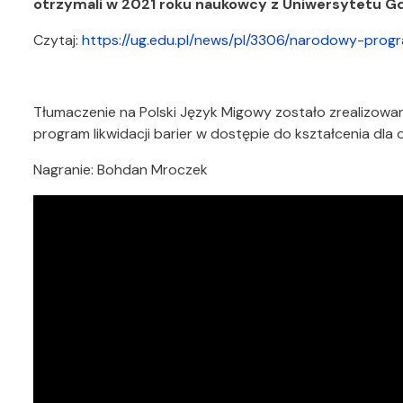
otrzymali w 2021 roku naukowcy z Uniwersytetu G
Czytaj:
https://ug.edu.pl/news/pl/3306/narodowy-pro
Tłumaczenie na Polski Język Migowy zostało zrealizo
program likwidacji barier w dostępie do kształcenia dla
Nagranie: Bohdan Mroczek