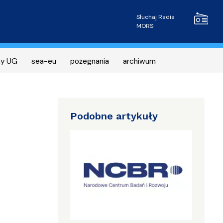
Radio MOR
Słuchaj Radia
MORS
ny UG
sea-eu
pożegnania
archiwum
Podobne artykuły