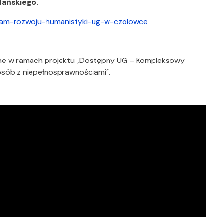
dańskiego.
gram-rozwoju-humanistyki-ug-w-czolowce
wane w ramach projektu „Dostępny UG – Kompleksowy
 osób z niepełnosprawnościami”.