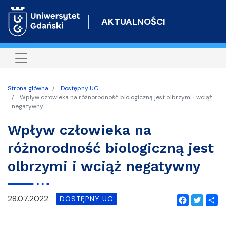
Przejdź
do
AKTUALNOŚCI
treści
Strona główna
Dostępny UG
Wpływ człowieka na różnorodność biologiczną jest olbrzymi i wciąż
negatywny
Wpływ człowieka na
różnorodność biologiczną jest
olbrzymi i wciąż negatywny
28.07.2022
DOSTĘPNY UG
Facebook
Twitter
Shar