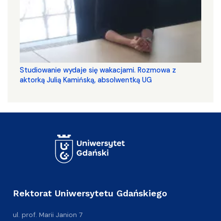
Studiowanie wydaje się wakacjami. Rozmowa z
aktorką Julią Kamińską, absolwentką UG
Rektorat Uniwersytetu Gdańskiego
ul. prof. Marii Janion 7