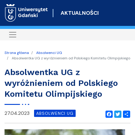
Przejdź
do
AKTUALNOŚCI
treści
Strona główna
Absolwenci UG
Absolwentka UG z wyróżnieniem od Polskiego Komitetu Olimpijskiego
Absolwentka UG z
wyróżnieniem od Polskiego
Komitetu Olimpijskiego
27.04.2023
ABSOLWENCI UG
Facebook
Twitter
Shar