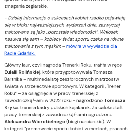
zmagania żeglarskie.
-
Dzisiaj informacje o sukcesach kobiet rzadko pojawiają
się w bloku najważniejszych wydarzeń dnia, zazwyczaj
traktowane są jako „pozostałe wiadomości”. Wniosek
nasuwa się sam – kobiecy świat sportu czeka na równe
traktowanie z tym męskim
–
mówiła w wywiadzie dla
Radia Gdańsk.
Główny laur, czyli nagroda Trenerki Roku, trafiła w ręce
Eulalii Rolińskiej
, która przygotowywała Tomasza
Bartnika – multimedalistę zeszłorocznych mistrzostw
świata w strzelectwie sportowym. W kategorii „Trener
Roku” – za osiągnięcia w pracy trenerskiej z
zawodniczką/-ami w 2022 roku - nagrodzono
Tomasza
Kryka
, trenera kadry polskich kajakarek. Za całokształt
pracy trenerskiej z zawodniczką/-ami nagrodzono
Aleksandra Wieretielnego
(biegi narciarskie). W
kategorii "promowanie sportu kobiet w mediach, pracach