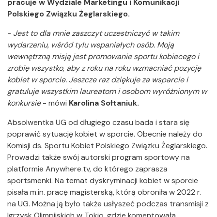
pracuje w Wydziale Marketingu i Komunikacji
Polskiego Związku Żeglarskiego.
-
Jest to dla mnie zaszczyt uczestniczyć w takim
wydarzeniu, wśród tylu wspaniałych osób. Moją
wewnętrzną misją jest promowanie sportu kobiecego i
zrobię wszystko, aby z roku na roku wzmacniać pozycję
kobiet w sporcie. Jeszcze raz dziękuje za wsparcie i
gratuluje wszystkim laureatom i osobom wyróżnionym w
konkursie
- mówi
Karolina Sołtaniuk.
Absolwentka UG od długiego czasu bada i stara się
poprawić sytuację kobiet w sporcie. Obecnie należy do
Komisji ds. Sportu Kobiet Polskiego Związku Żeglarskiego.
Prowadzi także swój autorski program sportowy na
platformie Anywhere.tv, do którego zaprasza
sportsmenki. Na temat dyskryminacji kobiet w sporcie
pisała m.in. pracę magisterską, którą obroniła w 2022 r.
na UG. Można ją było także usłyszeć podczas transmisji z
Igrzysk Olimpijskich w Tokio, gdzie komentowała