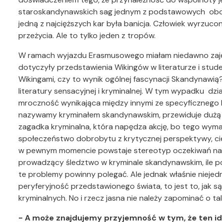
staroskandynawskich sag jednym z podstawowych obow
jedną z najcięższych kar była banicja. Człowiek wyrzuco
przeżycia. Ale to tylko jeden z tropów.
W ramach wyjazdu Erasmusowego miałam niedawno zajęc
dotyczyły przedstawienia Wikingów w literaturze i stude
Wikingami, czy to wynik ogólnej fascynacji Skandynawią?
literatury sensacyjnej i kryminalnej. W tym wypadku dzi
mroczność wynikająca między innymi ze specyficznego k
nazywamy kryminałem skandynawskim, przewiduje dużą 
zagadka kryminalna, która napędza akcję, bo tego wyma
społeczeństwo dobrobytu z krytycznej perspektywy, ci
w pewnym momencie powstaje stereotyp oczekiwań na t
prowadzący śledztwo w kryminale skandynawskim, ile p
te problemy powinny polegać. Ale jednak właśnie nieje
peryferyjność przedstawionego świata, to jest to, jak s
kryminalnych. No i rzecz jasna nie należy zapominać o t
- A może znajdujemy przyjemność w tym, że ten id