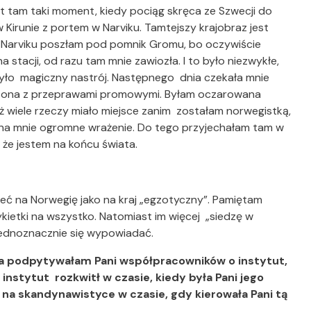
t tam taki moment, kiedy pociąg skręca ze Szwecji do
w Kirunie z portem w Narviku. Tamtejszy krajobraz jest
 Narviku poszłam pod pomnik Gromu, bo oczywiście
 stacji, od razu tam mnie zawiozła. I to było niezwykłe,
zyło magiczny nastrój. Następnego dnia czekała mnie
czona z przeprawami promowymi. Byłam oczarowana
ż wiele rzeczy miało miejsce zanim zostałam norwegistką,
o na mnie ogromne wrażenie. Do tego przyjechałam tam w
ę, że jestem na końcu świata.
eć na Norwegię jako na kraj „egzotyczny”. Pamiętam
ietki na wszystko. Natomiast im więcej „siedzę w
 jednoznacznie się wypowiadać.
a podpytywałam Pani współpracowników o instytut,
 instytut rozkwitł w czasie, kiedy była Pani jego
 na skandynawistyce w czasie, gdy kierowała Pani tą