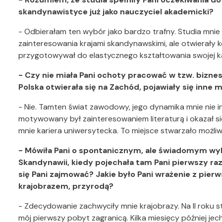
skandynawistyce już jako nauczyciel akademicki?
- Odbierałam ten wybór jako bardzo trafny. Studia mnie 
zainteresowania krajami skandynawskimi, ale otwierały 
przygotowywał do elastycznego kształtowania swojej kar
- Czy nie miała Pani ochoty pracować w tzw. biznes
Polska otwierała się na Zachód, pojawiały się inne m
- Nie. Tamten świat zawodowy, jego dynamika mnie nie 
motywowany był zainteresowaniem literaturą i okazał się 
mnie kariera uniwersytecka. To miejsce stwarzało możliw
- Mówiła Pani o spontanicznym, ale świadomym wyb
Skandynawii, kiedy pojechała tam Pani pierwszy raz,
się Pani zajmować? Jakie było Pani wrażenie z pierw
krajobrazem, przyrodą?
- Zdecydowanie zachwyciły mnie krajobrazy. Na II roku 
mój pierwszy pobyt zagranicą. Kilka miesięcy później j