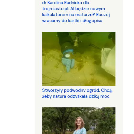
dr Karolina Rudnicka dla
trojmiasto.pl: AI będzie nowym
kalkulatorem na maturze? Raczej
wracamy do kartki i długopisu
Stworzyły podwodny ogród. Chcą,
żeby natura odzyskała dziką moc