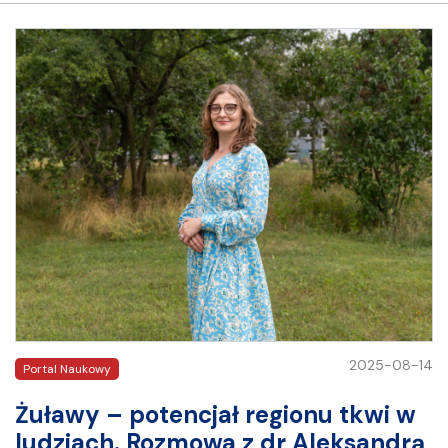
2025-08-14
Portal Naukowy
Żuławy – potencjał regionu tkwi w
ludziach. Rozmowa z dr Aleksandrą