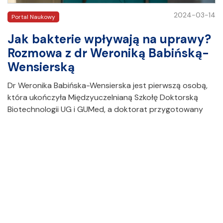
2024-03-14
Portal Naukowy
Jak bakterie wpływają na uprawy?
Rozmowa z dr Weroniką Babińską-
Wensierską
Dr Weronika Babińska-Wensierska jest pierwszą osobą,
która ukończyła Międzyuczelnianą Szkołę Doktorską
Biotechnologii UG i GUMed, a doktorat przygotowany
pod kierunkiem prof. dr hab. Ewy Łojkowskiej, obroniła z
wyróżnieniem. Zapraszamy do przeczytania rozmowy na
temat stanu naturalnych zbiorników wodnych oraz
wpływu bakterii na użytki rolne. Julia…
CZYTAJ CAŁY ARTYKUŁ