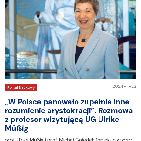
2024-11-22
Portal Naukowy
„W Polsce panowało zupełnie inne
rozumienie arystokracji”. Rozmowa
z profesor wizytującą UG Ulrike
Müßig
prof. Ulrike Müßig i prof. Michał Gałędek (opiekun wizyty)