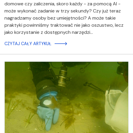
domowe czy zaliczenia, skoro każdy - za pomocą AI -
może wykonać zadanie w trzy sekundy? Czy już teraz
nagradzamy osoby bez umiejętności? A może takie
praktyki powinniśmy traktować nie jako oszustwo, lecz
jako korzystanie z dostępnych narzędzi…
CZYTAJ CAŁY ARTYKUŁ