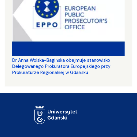
Dr Anna Wolska-Bagińska obejmuje stanowisko
Delegowanego Prokuratora Europejskiego przy
Prokuraturze Regionalnej w Gdańsku