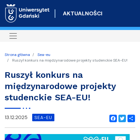
Przejdź
do
AKTUALNOŚCI
treści
Strona główna
Sea-eu
Ruszył konkurs na międzynarodowe projekty studenckie SEA-EU!
Ruszył konkurs na
międzynarodowe projekty
studenckie SEA-EU!
13.12.2025
SEA-EU
Facebook
Twitter
Shar