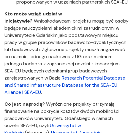
proponowanych w uczelniach partnerskich SEA-EU.
Kto może wziąć udział w
inicjatywie?
Wnioskodawcami projektu mogą być osoby
będące nauczycielami akademickimi zatrudnionymi w
Uniwersytecie Gdańskim jako podstawowym miejscu
pracy w grupie pracowników badawczo-dydaktycznych
lub badawczych. Zgłoszone projekty muszą angażować
co najmniej jednego naukowca z UG oraz minimum
jednego badacza z zagranicznej uczelni z konsorcjum
SEA-EU będących członkami grup badawczych
zarejestrowanych w Bazie
Research Potential Database
and Shared Infrastructure Database for the SEA-EU
Alliance | SEA-EU
.
Co jest nagrodą?
Wyróżnione projekty otrzymają
finansowanie na pokrycie kosztów dwóch mobilności
pracowników Uniwersytetu Gdańskiego w ramach
uczelni SEA-EU, czyli
Uniwersytet w
Kadyksie
(Hiszpania),
Uniwersytet Zachodniej