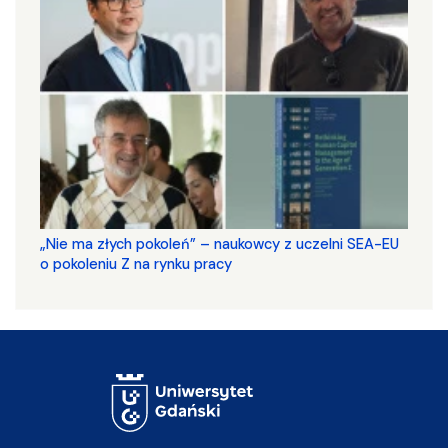
„Nie ma złych pokoleń” – naukowcy z uczelni SEA-EU
o pokoleniu Z na rynku pracy