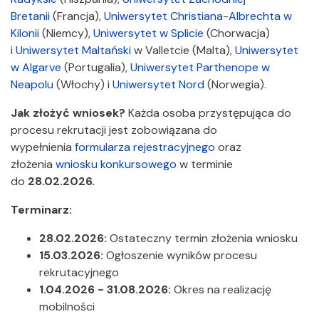
Bretanii
(Francja),
Uniwersytet Christiana-Albrechta w
Kilonii
(Niemcy),
Uniwersytet w Splicie
(Chorwacja)
i
Uniwersytet Maltański
w Valletcie (Malta),
Uniwersytet
w Algarve
(Portugalia),
Uniwersytet Parthenope w
Neapolu
(Włochy) i
Uniwersytet Nord
(Norwegia).
Jak złożyć wniosek?
Każda osoba przystępująca do
procesu rekrutacji jest zobowiązana do
wypełnienia
formularza rejestracyjnego
oraz
złożenia
wniosku konkursowego
w terminie
do
28.02.2026.
Terminarz:
28.02.2026:
Ostateczny termin złożenia wniosku
15.03.2026:
Ogłoszenie wyników procesu
rekrutacyjnego
1.04.2026 - 31.08.2026:
Okres na realizację
mobilności