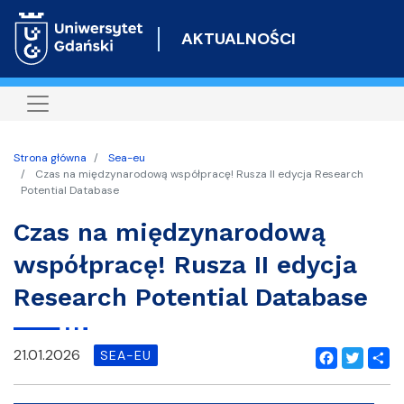
Przejdź
do
AKTUALNOŚCI
treści
Strona główna
Sea-eu
Czas na międzynarodową współpracę! Rusza II edycja Research
Potential Database
Czas na międzynarodową
współpracę! Rusza II edycja
Research Potential Database
21.01.2026
SEA-EU
Facebook
Twitter
Shar